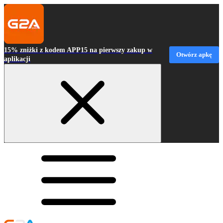
15% zniżki z kodem APP15 na pierwszy zakup w
Otwórz apkę
aplikacji