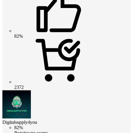
82%
2372
Digitalsupply4you
82%
Pozytywne oceny