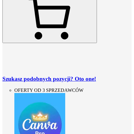
Szukasz podobnych pozycji? Oto one!
OFERTY OD 3 SPRZEDAWCÓW