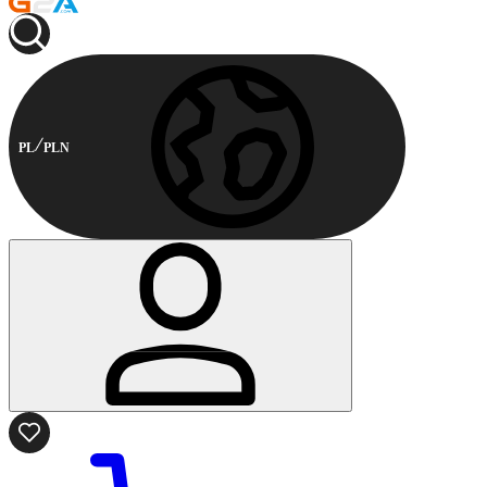
PL
PLN