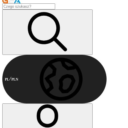
PL
PLN