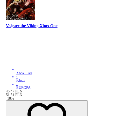
Volgarr the Viking Xbox One
Xbox Live
•
Klucz
•
EUROPA
46.47
PLN
51.51
PLN
-
10
%