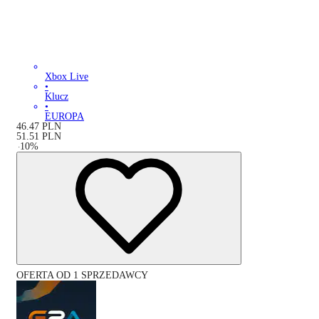
Xbox Live
•
Klucz
•
EUROPA
46.47
PLN
51.51
PLN
-
10
%
OFERTA OD 1 SPRZEDAWCY