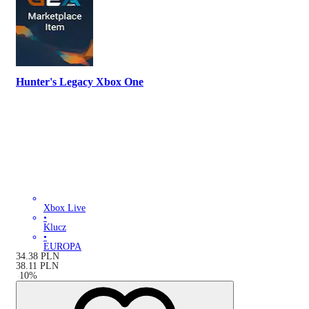
Hunter's Legacy Xbox One
Xbox Live
•
Klucz
•
EUROPA
34.38
PLN
38.11
PLN
-
10
%