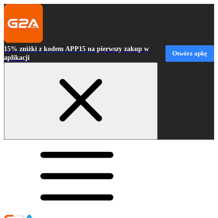
15% zniżki z kodem APP15 na pierwszy zakup w
Otwórz apkę
aplikacji