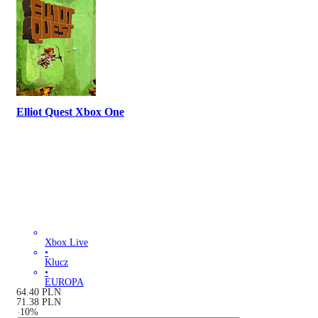
Elliot Quest Xbox One
Xbox Live
•
Klucz
•
EUROPA
64.40
PLN
71.38
PLN
-
10
%