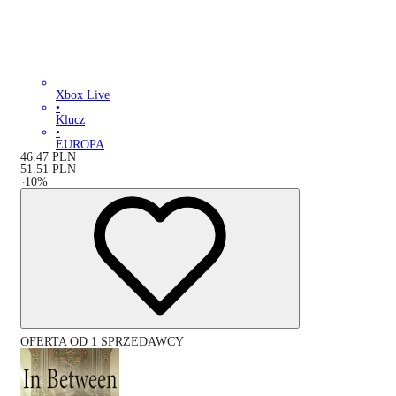
Xbox Live
•
Klucz
•
EUROPA
46.47
PLN
51.51
PLN
-
10
%
OFERTA OD 1 SPRZEDAWCY