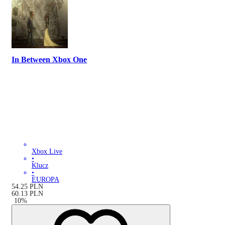
In Between Xbox One
Xbox Live
•
Klucz
•
EUROPA
54.25
PLN
60.13
PLN
-
10
%