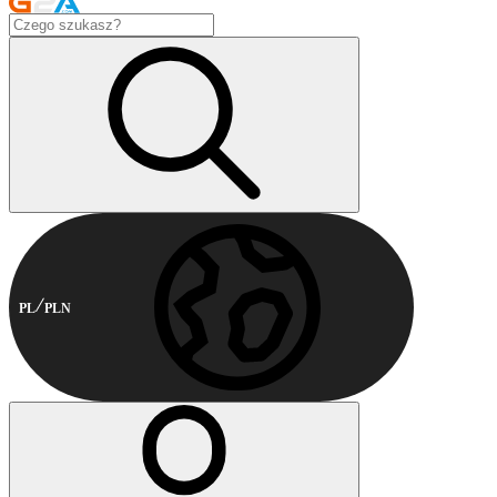
PL
PLN