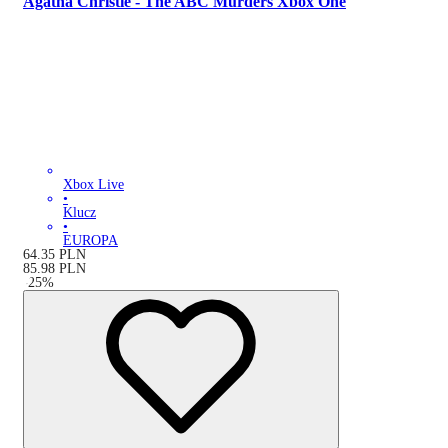
Agatha Christie - The ABC Murders Xbox One
Xbox Live
•
Klucz
•
EUROPA
64.35
PLN
85.98
PLN
-
25
%