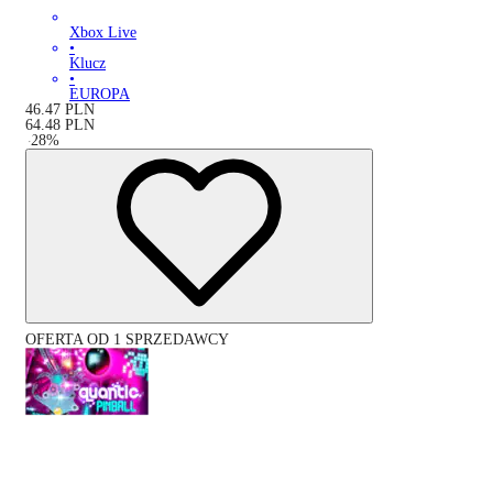
Xbox Live
•
Klucz
•
EUROPA
46.47
PLN
64.48
PLN
-
28
%
OFERTA OD 1 SPRZEDAWCY