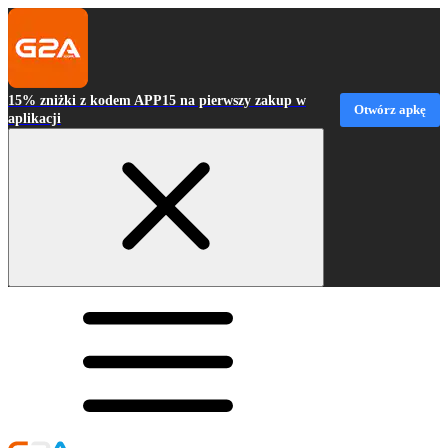
15% zniżki z kodem APP15 na pierwszy zakup w
Otwórz apkę
aplikacji