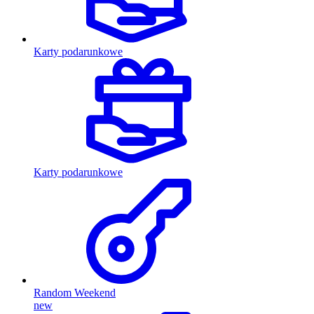
Karty podarunkowe
Karty podarunkowe
Random Weekend
new