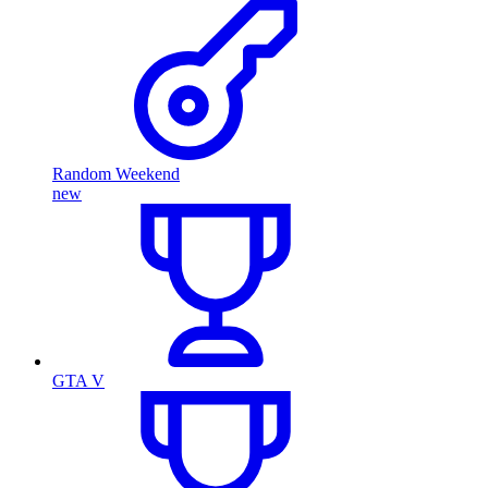
Random Weekend
new
GTA V