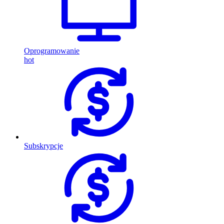
Oprogramowanie
hot
Subskrypcje