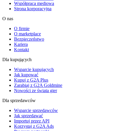
Współpraca mediowa
Strona korporacyjna
O nas
O firmie
O marketplace
Bezpieczeństwo
Kariera
Kontakt
Dla kupujących
Wsparcie kupujących
Jak kupować
Kupuj z G2A Plus
Zarabiaj z G2A Goldmine
Nowości ze świata gier
Dla sprzedawców
Wsparcie sprzedawców
Jak sprzedawać
Importuj przez API
Korzystaj z G2A Ads