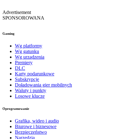
Advertisement
SPONSOROWANA
Gaming
Wg platformy
Wg gatunku
Wg urządzenia
Premiery
DLC
Karty podarunkowe
Subskrypcje
Doładowania gier mobilnych
Waluty i punkty
Losowe klucze
Oprogramowanie
Grafika, wideo i audio
Biurowe i biznesowe
Bezpieczeństwo
Narzędzia