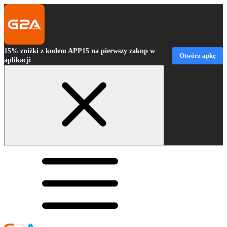
15% zniżki z kodem APP15 na pierwszy zakup w
Otwórz apkę
aplikacji