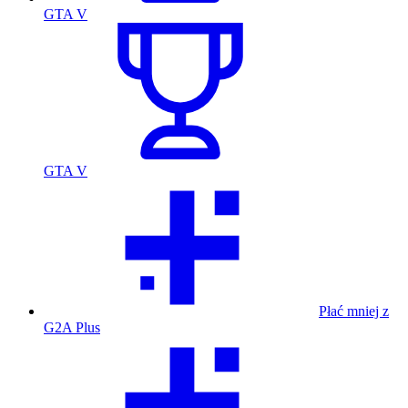
GTA V
GTA V
Płać mniej z
G2A Plus