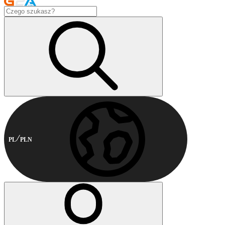
PL
PLN