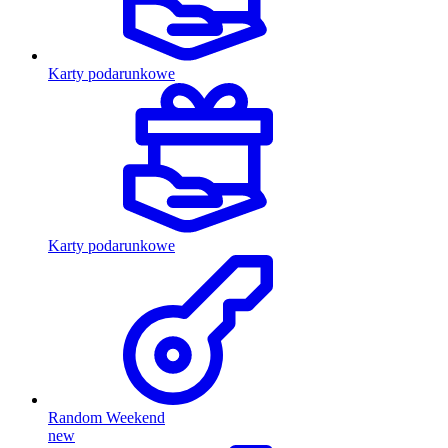
Karty podarunkowe
Karty podarunkowe
Random Weekend
new