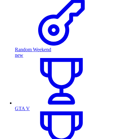
Random Weekend
new
GTA V