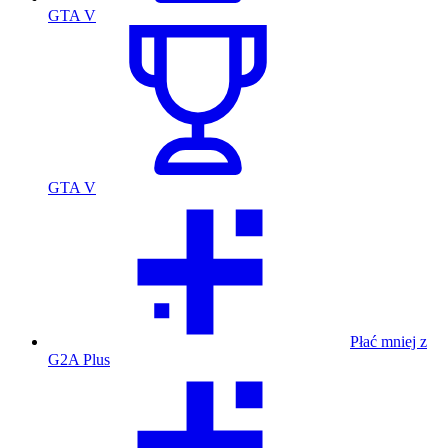
GTA V
GTA V
Płać mniej z
G2A Plus