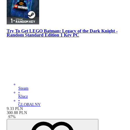
Try To Get LEGO Batman: Legacy of the Dark Knight -
Random Standard Edition 1 Key PC
Steam
•
Klucz
•
GLOBALNY
9.33
PLN
300.88
PLN
-
97
%