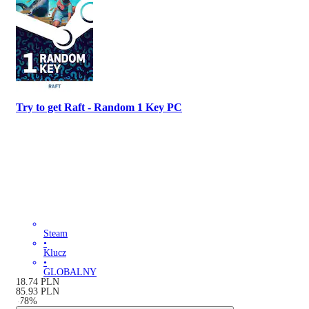
Try to get Raft - Random 1 Key PC
Steam
•
Klucz
•
GLOBALNY
18.74
PLN
85.93
PLN
-
78
%