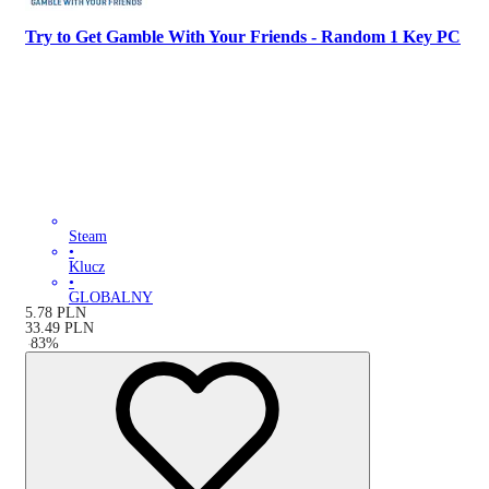
Try to Get Gamble With Your Friends - Random 1 Key PC
Steam
•
Klucz
•
GLOBALNY
5.78
PLN
33.49
PLN
-
83
%