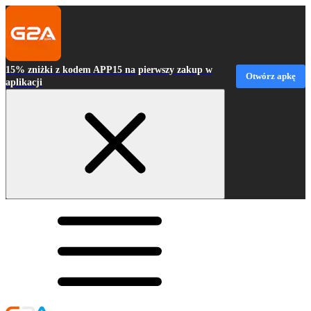
15% zniżki z kodem APP15 na pierwszy zakup w
Otwórz apkę
aplikacji