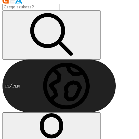
PL
PLN