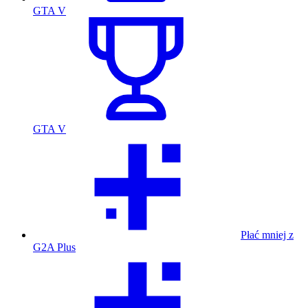
GTA V
GTA V
Płać mniej z
G2A Plus