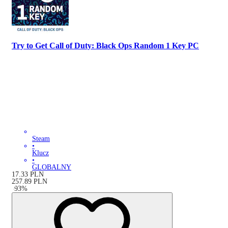
Try to Get Call of Duty: Black Ops Random 1 Key PC
Steam
•
Klucz
•
GLOBALNY
17.33
PLN
257.89
PLN
-
93
%