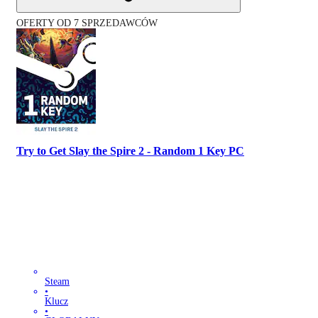
OFERTY OD 7 SPRZEDAWCÓW
Try to Get Slay the Spire 2 - Random 1 Key PC
Steam
•
Klucz
•