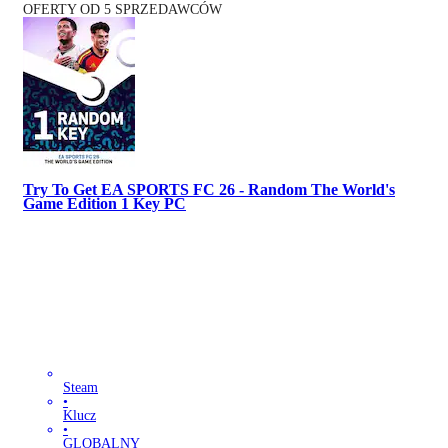
OFERTY OD 5 SPRZEDAWCÓW
Try To Get EA SPORTS FC 26 - Random The World's
Game Edition 1 Key PC
Steam
•
Klucz
•
GLOBALNY