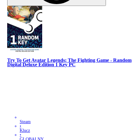
Try To Get Avatar Legends: The Fighting Game - Random
Digital Deluxe Edition 1 Key PC
Steam
•
Klucz
•
GLOBALNY