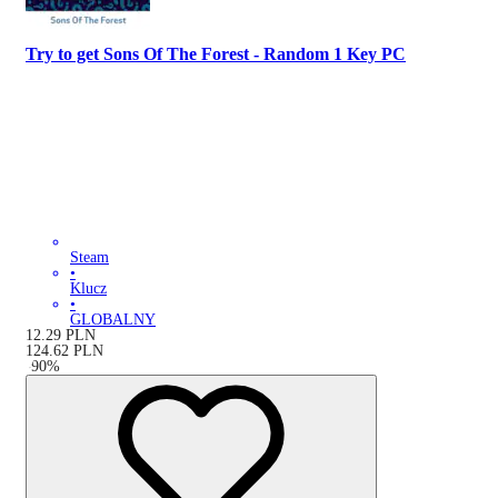
Try to get Sons Of The Forest - Random 1 Key PC
Steam
•
Klucz
•
GLOBALNY
12.29
PLN
124.62
PLN
-
90
%