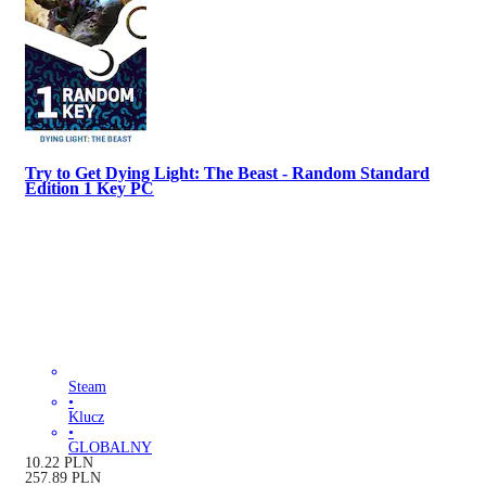
Try to Get Dying Light: The Beast - Random Standard
Edition 1 Key PC
Steam
•
Klucz
•
GLOBALNY
10.22
PLN
257.89
PLN