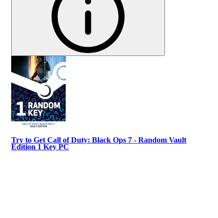
Try to Get Call of Duty: Black Ops 7 - Random Vault
Edition 1 Key PC