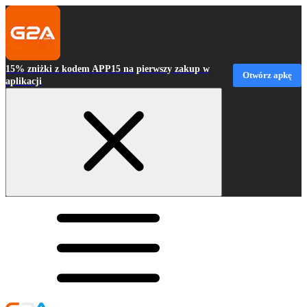
15% zniżki z kodem APP15 na pierwszy zakup w
Otwórz apkę
aplikacji