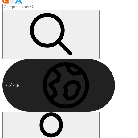
PL
PLN