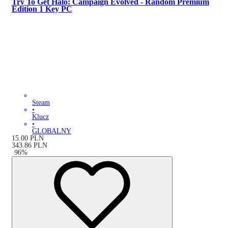
Try To Get Halo: Campaign Evolved - Random Premium
Edition 1 Key PC
Steam
•
Klucz
•
GLOBALNY
15.00
PLN
343.86
PLN
-
96
%