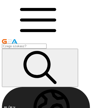
PL
PLN