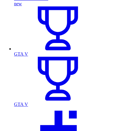
new
GTA V
GTA V