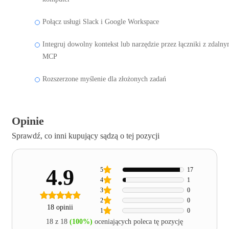
Połącz usługi Slack i Google Workspace
Integruj dowolny kontekst lub narzędzie przez łączniki z zdaln
MCP
Rozszerzone myślenie dla złożonych zadań
Opinie
Sprawdź, co inni kupujący sądzą o tej pozycji
4.9
5
17
4
1
3
0
2
0
18 opinii
1
0
18 z 18
(100%)
oceniających poleca tę pozycję