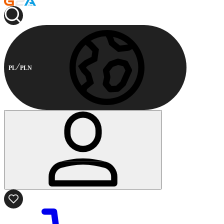
PL
PLN