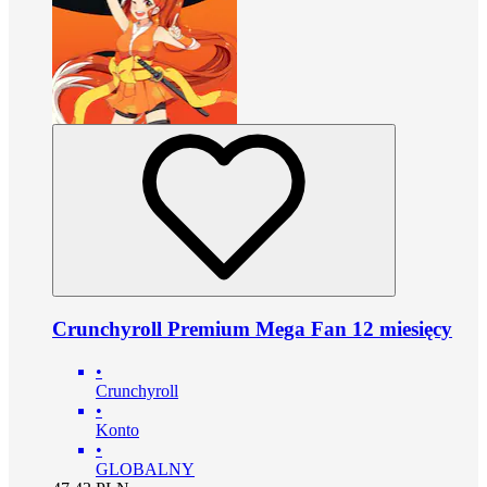
Crunchyroll Premium Mega Fan 12 miesięcy
•
Crunchyroll
•
Konto
•
GLOBALNY