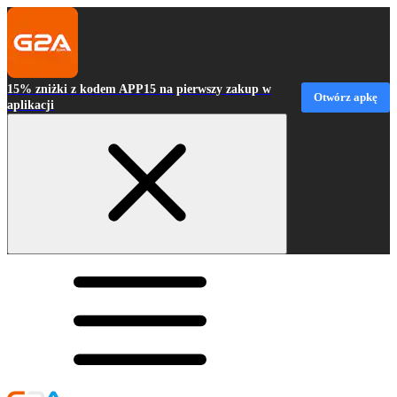
15% zniżki z kodem APP15 na pierwszy zakup w
Otwórz apkę
aplikacji