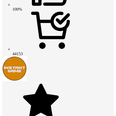
100%
44153