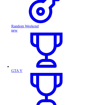
Random Weekend
new
GTA V