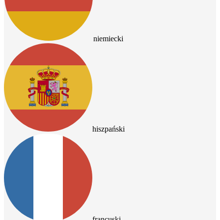
niemiecki
hiszpański
francuski