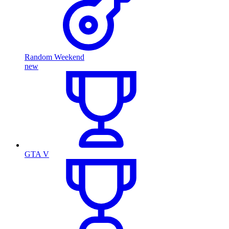
Random Weekend
new
GTA V