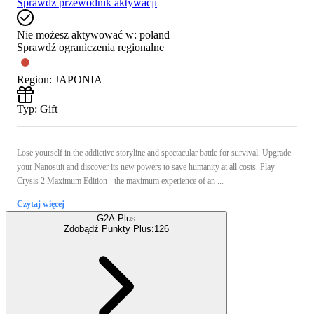
Sprawdź przewodnik aktywacji
Nie możesz aktywować w:
poland
Sprawdź ograniczenia regionalne
Region
:
JAPONIA
Typ
:
Gift
Lose yourself in the addictive storyline and spectacular battle for survival. Upgrade
your Nanosuit and discover its new powers to save humanity at all costs. Play
Crysis 2 Maximum Edition - the maximum experience of an ...
Czytaj więcej
G2A Plus
Zdobądź Punkty Plus:
126