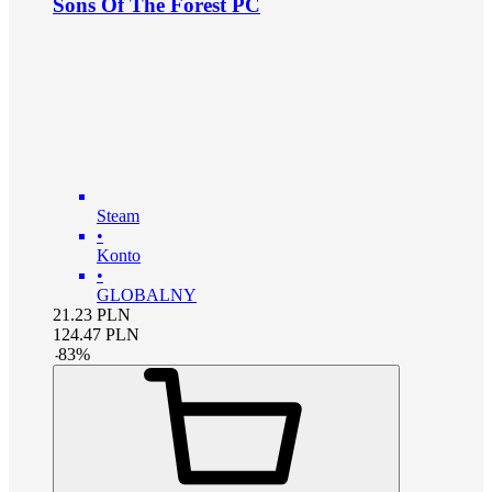
Sons Of The Forest PC
Steam
•
Konto
•
GLOBALNY
21.23
PLN
124.47
PLN
-
83
%