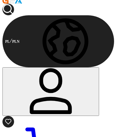
PL
PLN