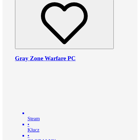
Gray Zone Warfare PC
Steam
•
Klucz
•