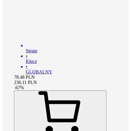
Steam
•
Klucz
•
GLOBALNY
78.48
PLN
236.11
PLN
-
67
%