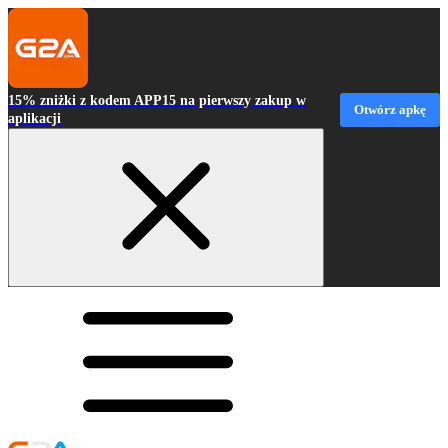
15% zniżki z kodem APP15 na pierwszy zakup w
Otwórz apkę
aplikacji