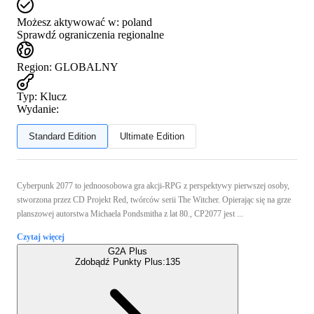
Możesz aktywować w:
poland
Sprawdź ograniczenia regionalne
Region
:
GLOBALNY
Typ
:
Klucz
Wydanie:
Standard Edition
Ultimate Edition
Cyberpunk 2077 to jednoosobowa gra akcji-RPG z perspektywy pierwszej osoby,
stworzona przez CD Projekt Red, twórców serii The Witcher. Opierając się na grze
planszowej autorstwa Michaela Pondsmitha z lat 80., CP2077 jest ...
Czytaj więcej
G2A Plus
Zdobądź Punkty Plus:
135