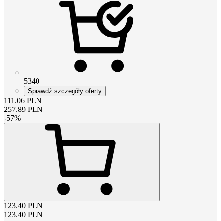
5340
Sprawdź szczegóły oferty
111.06
PLN
257.89
PLN
-
57
%
123.40
PLN
123.40
PLN