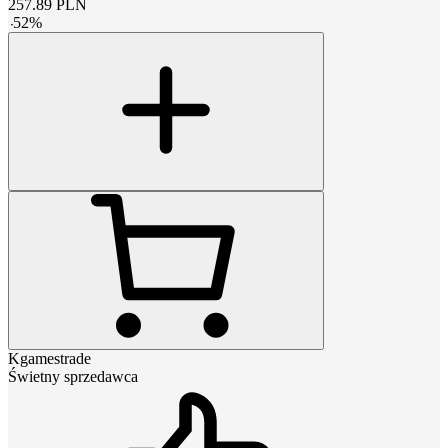
257.89
PLN
-
52
%
Kgamestrade
Świetny sprzedawca