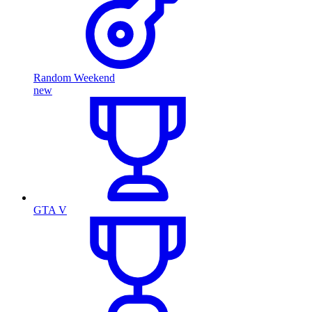
Random Weekend
new
GTA V