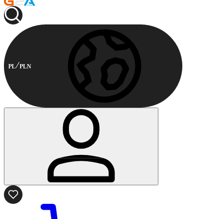
PL
PLN