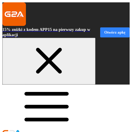
15% zniżki z kodem APP15 na pierwszy zakup w
Otwórz apkę
aplikacji