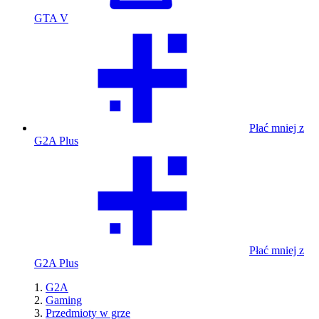
GTA V
Płać mniej z
G2A Plus
Płać mniej z
G2A Plus
G2A
Gaming
Przedmioty w grze