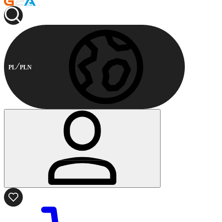
PL
PLN