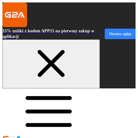
15% zniżki z kodem APP15 na pierwszy zakup w
Otwórz apkę
aplikacji