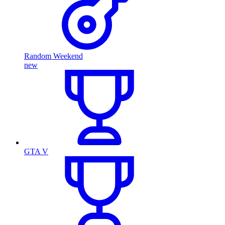
Random Weekend
new
GTA V