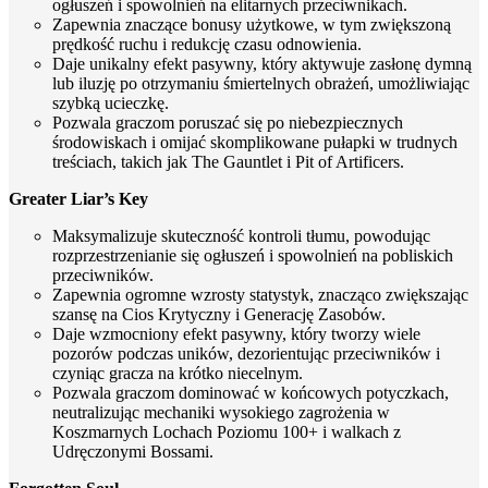
ogłuszeń i spowolnień na elitarnych przeciwnikach.
Zapewnia znaczące bonusy użytkowe, w tym zwiększoną
prędkość ruchu i redukcję czasu odnowienia.
Daje unikalny efekt pasywny, który aktywuje zasłonę dymną
lub iluzję po otrzymaniu śmiertelnych obrażeń, umożliwiając
szybką ucieczkę.
Pozwala graczom poruszać się po niebezpiecznych
środowiskach i omijać skomplikowane pułapki w trudnych
treściach, takich jak The Gauntlet i Pit of Artificers.
Greater Liar’s Key
Maksymalizuje skuteczność kontroli tłumu, powodując
rozprzestrzenianie się ogłuszeń i spowolnień na pobliskich
przeciwników.
Zapewnia ogromne wzrosty statystyk, znacząco zwiększając
szansę na Cios Krytyczny i Generację Zasobów.
Daje wzmocniony efekt pasywny, który tworzy wiele
pozorów podczas uników, dezorientując przeciwników i
czyniąc gracza na krótko niecelnym.
Pozwala graczom dominować w końcowych potyczkach,
neutralizując mechaniki wysokiego zagrożenia w
Koszmarnych Lochach Poziomu 100+ i walkach z
Udręczonymi Bossami.