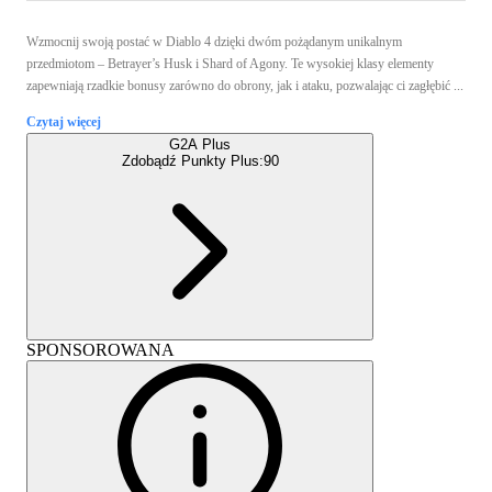
Wzmocnij swoją postać w Diablo 4 dzięki dwóm pożądanym unikalnym
przedmiotom – Betrayer’s Husk i Shard of Agony. Te wysokiej klasy elementy
zapewniają rzadkie bonusy zarówno do obrony, jak i ataku, pozwalając ci zagłębić ...
Czytaj więcej
G2A Plus
Zdobądź Punkty Plus:
90
SPONSOROWANA