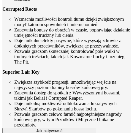
Corrupted Roots
Wzmacnia możliwości kontroli tłumu dzięki zwiększonym
modyfikatorom spowolnień i unieruchomień.
Zapewnia bonusy do obrażeń w czasie, poprawiając działanie
umiejętności trucizny lub cienia.
Daje unikalne efekty pasywne, które wysysają zdrowie z
dotkniętych przeciwników, zwiększając przeżywalność.
Pozwala graczom skuteczniej kontrolować pole walki w
trudnych treściach, takich jak Koszmarne Lochy i przebiegi
The Pit.
Superior Lair Key
Zwiększa szybkość progresji, umożliwiając wejście na
najwyższy poziom drabiny bossów końcowej gry.
Zapewnia dostęp do spotkań z Wywyższonymi bossami,
takimi jak Belial i Corrupted Reaper.
Daje unikalną możliwość odblokowania lukratywnych
Skrzyń Skarbów po pokonaniu bossa lochu.
Pozwala graczom celowo farmić najpotężniejsze nagrody
końcowej gry, w tym Przodków i Mityczne Unikalne
przedmioty.
Jak aktywować