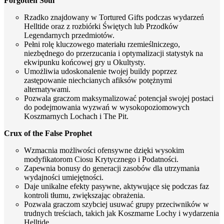
Forgotten Soul
Rzadko znajdowany w Tortured Gifts podczas wydarzeń
Helltide oraz z rozbiórki Świętych lub Przodków
Legendarnych przedmiotów.
Pełni rolę kluczowego materiału rzemieślniczego,
niezbędnego do przerzucania i optymalizacji statystyk na
ekwipunku końcowej gry u Okultysty.
Umożliwia udoskonalenie twojej buildy poprzez
zastępowanie niechcianych afiksów potężnymi
alternatywami.
Pozwala graczom maksymalizować potencjał swojej postaci
do podejmowania wyzwań w wysokopoziomowych
Koszmarnych Lochach i The Pit.
Crux of the False Prophet
Wzmacnia możliwości ofensywne dzięki wysokim
modyfikatorom Ciosu Krytycznego i Podatności.
Zapewnia bonusy do generacji zasobów dla utrzymania
wydajności umiejętności.
Daje unikalne efekty pasywne, aktywujące się podczas faz
kontroli tłumu, zwiększając obrażenia.
Pozwala graczom szybciej usuwać grupy przeciwników w
trudnych treściach, takich jak Koszmarne Lochy i wydarzenia
Helltide.