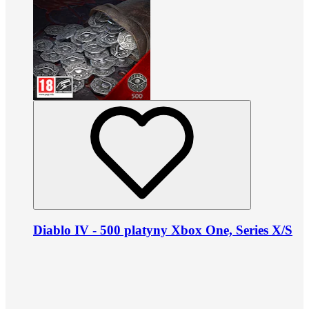
Diablo IV - 500 platyny Xbox One, Series X/S