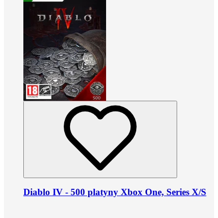
Diablo IV - 500 platyny Xbox One, Series X/S