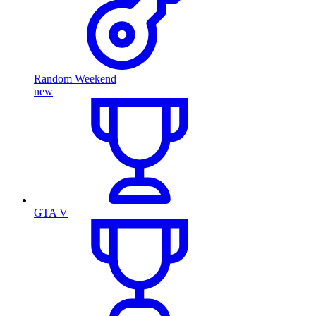
Random Weekend
new
GTA V