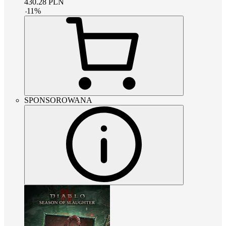
430.28
PLN
-
11
%
SPONSOROWANA