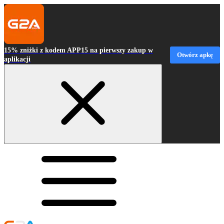
15% zniżki z kodem APP15 na pierwszy zakup w
Otwórz apkę
aplikacji