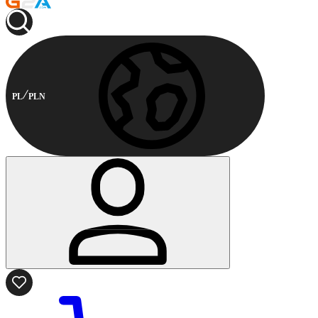
PL
PLN