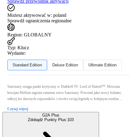
Sprawdź przewodnik aktywacji
Możesz aktywować w:
poland
Sprawdź ograniczenia regionalne
Region
:
GLOBALNY
Typ
:
Klucz
Wydanie:
Standard Edition
Deluxe Edition
Ultimate Edition
Sanctuary osiąga punkt krytyczny w Diablo® IV: Lord of Hatred™. Mroczna
krucjata Mefista zagraża samemu sercu Sanctuary. Powstań jako nowy bohater,
odkryj los dawnych sojuszników i stwórz swoją legendę w kolejnym rozdzia ...
Czytaj więcej
G2A Plus
Zdobądź Punkty Plus:
103