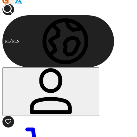
PL
PLN