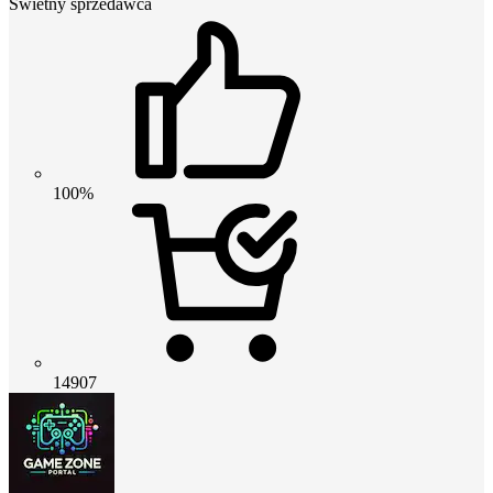
Świetny sprzedawca
100%
14907