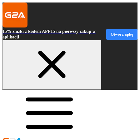
15% zniżki z kodem APP15 na pierwszy zakup w
Otwórz apkę
aplikacji