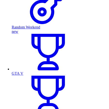
Random Weekend
new
GTA V