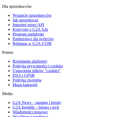
Dla sprzedawców
Wsparcie sprzedawców
Jak sprzedawać
Importuj przez API
Korzystaj z G2A Ads
Program partnerski
Partnerstwo dla twórców
Reklama w G2A.COM
Pomoc
Regulamin platformy
Polityka prywatności i cookies
Ustawienia plików "cookies"
DSA i GPSR
Polityka zwrotów
Mapa kategorii
Media
G2A News – gaming i trendy
G2A Insights – biznes i tech
Wiadomości prasowe
Współpraca mediowa