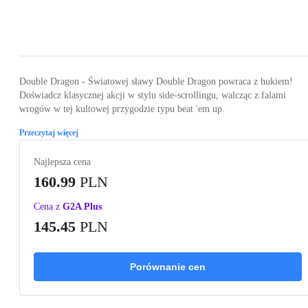
Loading...
Loading...
Loading...
Loading...
Loading
Double Dragon - Światowej sławy Double Dragon powraca z hukiem!
Doświadcz klasycznej akcji w stylu side-scrollingu, walcząc z falami
wrogów w tej kultowej przygodzie typu beat 'em up.
Przeczytaj więcej
Najlepsza cena
160.99
PLN
Cena z
G2A Plus
145.45
PLN
Porównanie cen