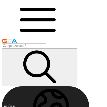
PL
PLN