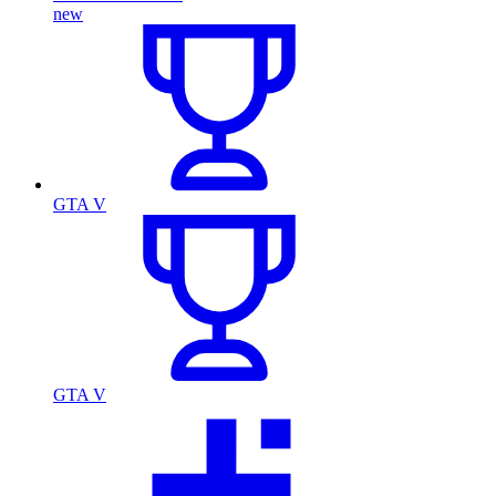
new
GTA V
GTA V