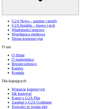
G2A News – gaming i trendy
G2A Insights – biznes i tech
Wiadomości prasowe
Współpraca mediowa
Strona korporacyjna
O nas
O firmie
O marketplace
Bezpieczeństwo
Kariera
Kontakt
Dla kupujących
Wsparcie kupujących
Jak kupować
Kupuj z G2A Plus
Zarabiaj z G2A Goldmine
Nowości ze świata gier