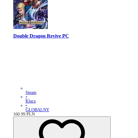
Double Dragon Revive PC
Steam
•
Klucz
•
GLOBALNY
160.99
PLN