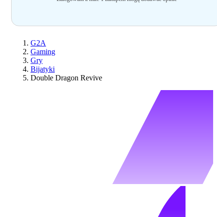
G2A
Gaming
Gry
Bijatyki
Double Dragon Revive