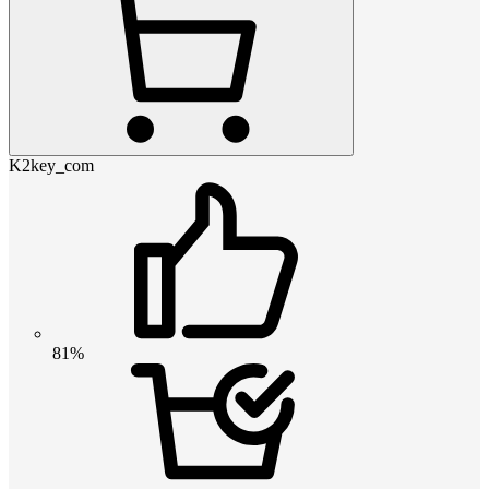
K2key_com
81%