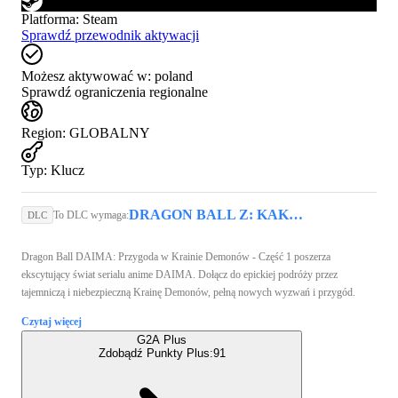
Platforma
:
Steam
Sprawdź przewodnik aktywacji
Możesz aktywować w:
poland
Sprawdź ograniczenia regionalne
Region
:
GLOBALNY
Typ
:
Klucz
DRAGON BALL Z: KAKAROT (PC) - Steam Key - GLOBAL
To DLC wymaga:
DLC
Dragon Ball DAIMA: Przygoda w Krainie Demonów - Część 1 poszerza
ekscytujący świat serialu anime DAIMA. Dołącz do epickiej podróży przez
tajemniczą i niebezpieczną Krainę Demonów, pełną nowych wyzwań i przygód.
Czytaj więcej
G2A Plus
Zdobądź Punkty Plus:
91