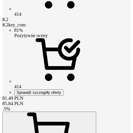
414
K2
K2key_com
81%
Pozytywne oceny
414
Sprawdź szczegóły oferty
81.49
PLN
85.84
PLN
-
5
%