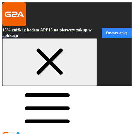
15% zniżki z kodem APP15 na pierwszy zakup w
Otwórz apkę
aplikacji