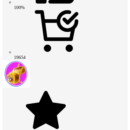
100%
19654