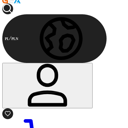
PL
PLN