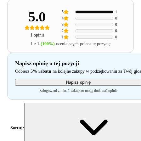
5.0
5
1
4
0
3
0
2
0
1 opinii
1
0
1 z 1
(100%)
oceniających poleca tę pozycję
Napisz opinię o tej pozycji
Odbierz
5% rabatu
na kolejne zakupy w podziękowaniu za Twój głos
Napisz opinię
Zalogowani z min. 1 zakupem mogą dodawać opinie
Sortuj: