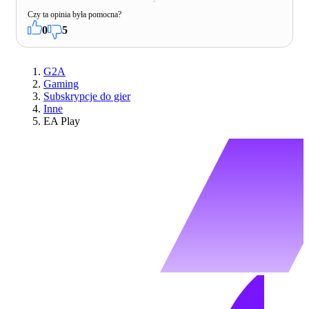
Czy ta opinia była pomocna?
0
5
G2A
Gaming
Subskrypcje do gier
Inne
EA Play