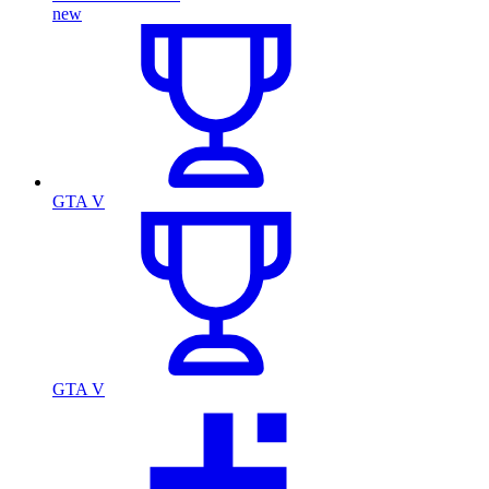
new
GTA V
GTA V