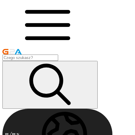
PL
PLN