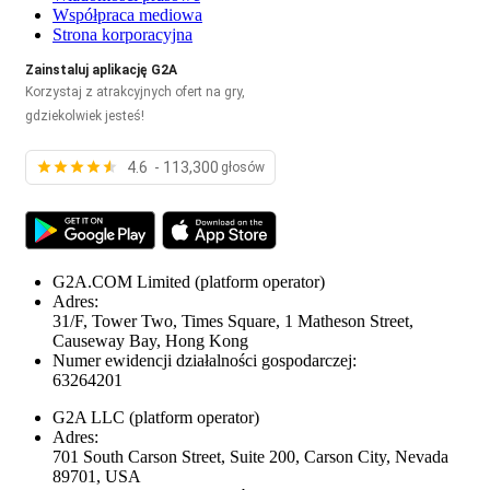
Współpraca mediowa
Strona korporacyjna
Zainstaluj aplikację G2A
Korzystaj z atrakcyjnych ofert na gry,
gdziekolwiek jesteś!
4.6 - 113,300
głosów
G2A.COM Limited
(platform operator)
Adres:
31/F, Tower Two, Times Square, 1 Matheson Street,
Causeway Bay, Hong Kong
Numer ewidencji działalności gospodarczej:
63264201
G2A LLC
(platform operator)
Adres:
701 South Carson Street, Suite 200, Carson City, Nevada
89701, USA