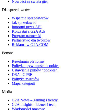
Nowości ze świata gier
Dla sprzedawców
Wsparcie sprzedawców
Jak sprzedawać
Importuj przez API
Korzystaj z G2A Ads
Program partnerski
Partnerstwo dla twórców
Reklama w G2A.COM
Pomoc
Regulamin platformy
Polityka prywatności i cookies
Ustawienia plików "cookies"
DSA i GPSR
Polityka zwrotów
Mapa kategorii
Media
G2A News – gaming i trendy
G2A Insights – biznes i tech
Wiadomości prasowe