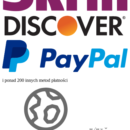
i ponad 200 innych metod płatności
PL
PLN