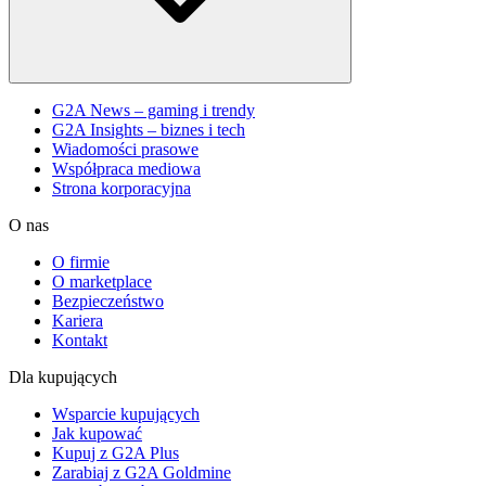
G2A News – gaming i trendy
G2A Insights – biznes i tech
Wiadomości prasowe
Współpraca mediowa
Strona korporacyjna
O nas
O firmie
O marketplace
Bezpieczeństwo
Kariera
Kontakt
Dla kupujących
Wsparcie kupujących
Jak kupować
Kupuj z G2A Plus
Zarabiaj z G2A Goldmine