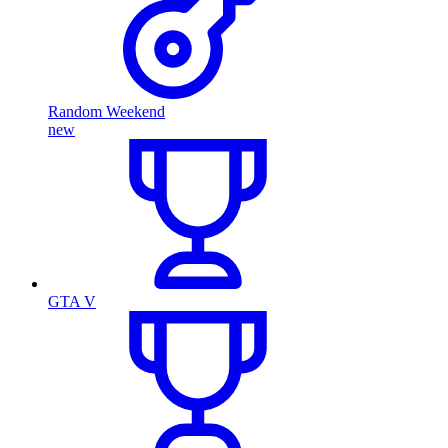
Random Weekend
new
GTA V