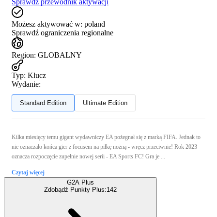
Sprawdź przewodnik aktywacji
Możesz aktywować w:
poland
Sprawdź ograniczenia regionalne
Region
:
GLOBALNY
Typ
:
Klucz
Wydanie:
Standard Edition
Ultimate Edition
Kilka miesięcy temu gigant wydawniczy EA pożegnał się z marką FIFA. Jednak to
nie oznaczało końca gier z focusem na piłkę nożną - wręcz przeciwnie! Rok 2023
oznacza rozpoczęcie zupełnie nowej serii - EA Sports FC! Gra je ...
Czytaj więcej
G2A Plus
Zdobądź Punkty Plus:
142