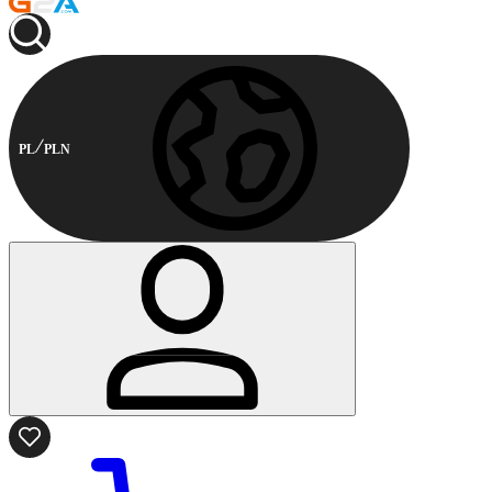
PL
PLN