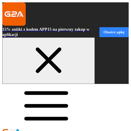
15% zniżki z kodem APP15 na pierwszy zakup w
Otwórz apkę
aplikacji