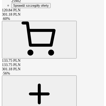
25902
Sprawdź szczegóły oferty
120.84
PLN
301.18
PLN
-
60
%
133.75
PLN
133.75
PLN
301.18
PLN
-
56
%