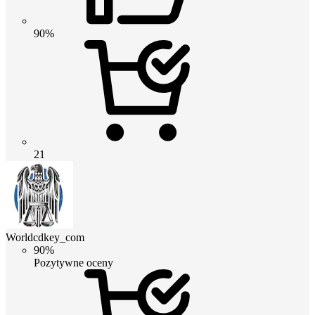
90%
21
Worldcdkey_com
90%
Pozytywne oceny