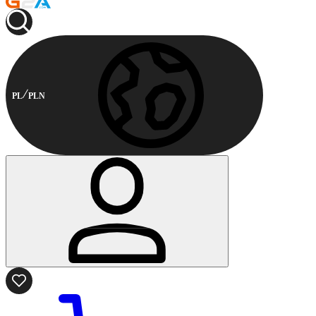
PL
PLN