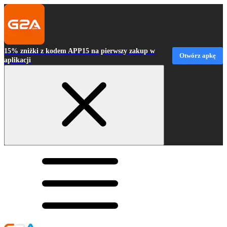
15% zniżki z kodem APP15 na pierwszy zakup w
Otwórz apkę
aplikacji