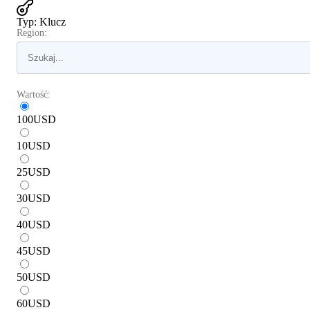
Typ
:
Klucz
Region:
Wartość:
100
USD
10
USD
25
USD
30
USD
40
USD
45
USD
50
USD
60
USD