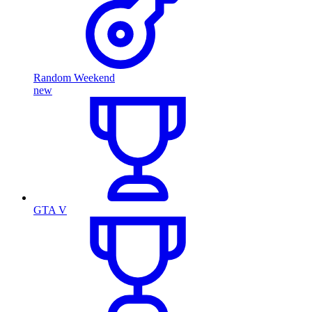
Random Weekend
new
GTA V