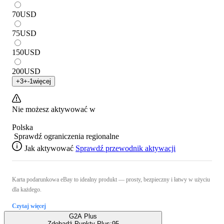
70
USD
75
USD
150
USD
200
USD
+
3
+
-1
więcej
Nie możesz aktywować w
Polska
Sprawdź ograniczenia regionalne
Jak aktywować
Sprawdź przewodnik aktywacji
Karta podarunkowa eBay to idealny produkt — prosty, bezpieczny i łatwy w użyciu
dla każdego.
Czytaj więcej
G2A Plus
Zdobądź Punkty Plus:
95