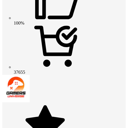
100%
37655