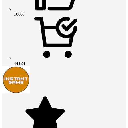
100%
44124