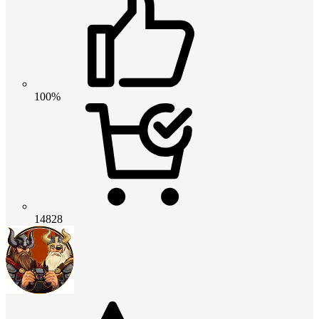
100%
14828