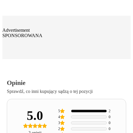
Advertisement
SPONSOROWANA
Opinie
Sprawdź, co inni kupujący sądzą o tej pozycji
5.0
5
2
4
0
3
0
2
0
2 opinii