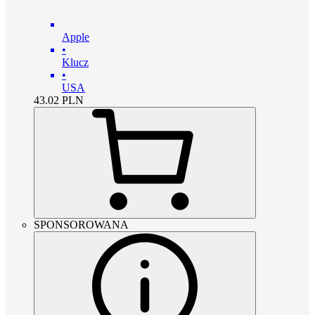
Apple
•
Klucz
•
USA
43.02
PLN
SPONSOROWANA