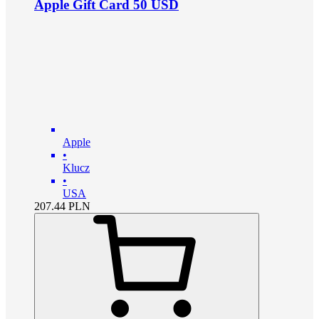
Apple Gift Card 50 USD
Apple
•
Klucz
•
USA
207.44
PLN