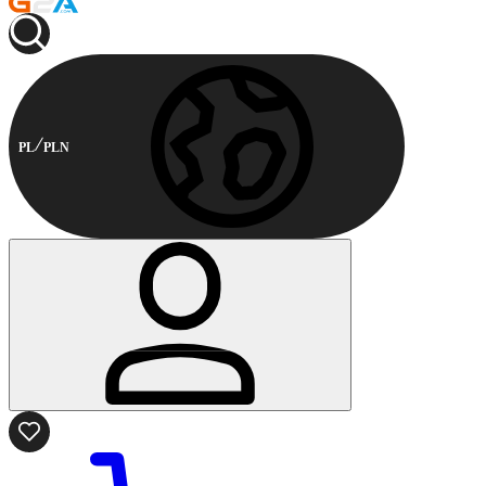
PL
PLN