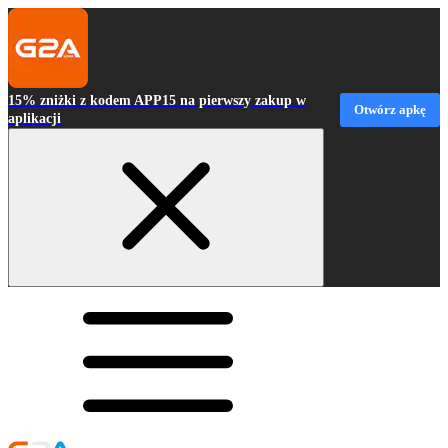
15% zniżki z kodem APP15 na pierwszy zakup w
Otwórz apkę
aplikacji