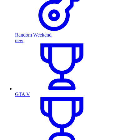
Random Weekend
new
GTA V