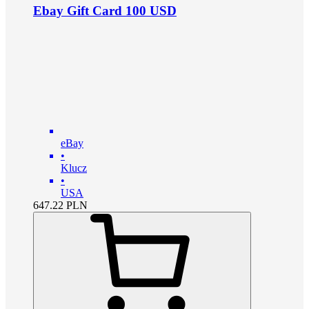
Ebay Gift Card 100 USD
eBay
•
Klucz
•
USA
647.22
PLN