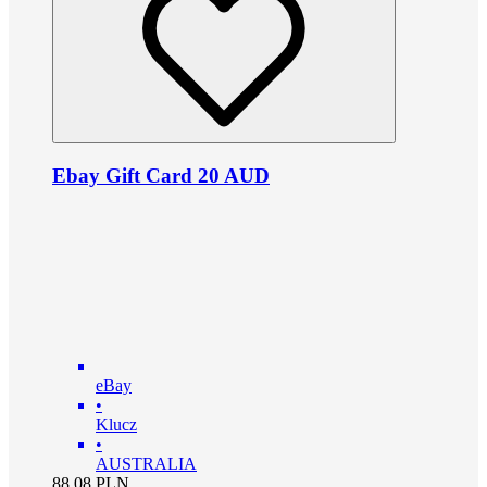
Ebay Gift Card 20 AUD
eBay
•
Klucz
•
AUSTRALIA
88.08
PLN