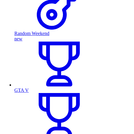
Random Weekend
new
GTA V