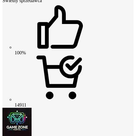
Świetny sprzedawca
100%
14911