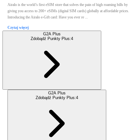
Airalo is the world’s first eSIM store that solves the pain of high roaming bills by
giving you access to 200+ eSIMs (digital SIM cards) globally at affordable prices.
Introducing the Airalo e-Gift card: Have you ever re ...
Czytaj więcej
G2A Plus
Zdobądź Punkty Plus:
4
G2A Plus
Zdobądź Punkty Plus:
4