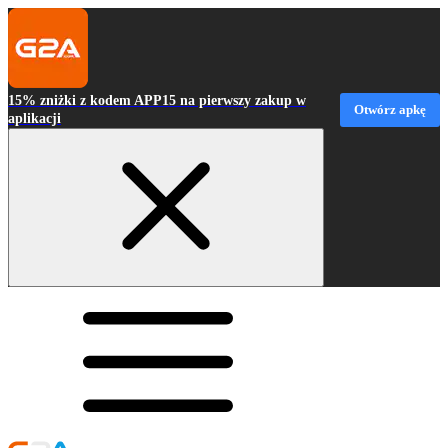
15% zniżki z kodem APP15 na pierwszy zakup w
Otwórz apkę
aplikacji