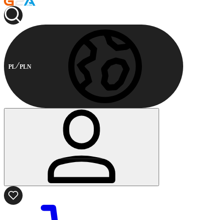
PL
PLN