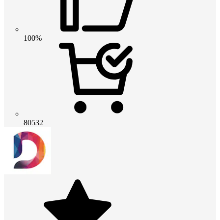
100%
80532