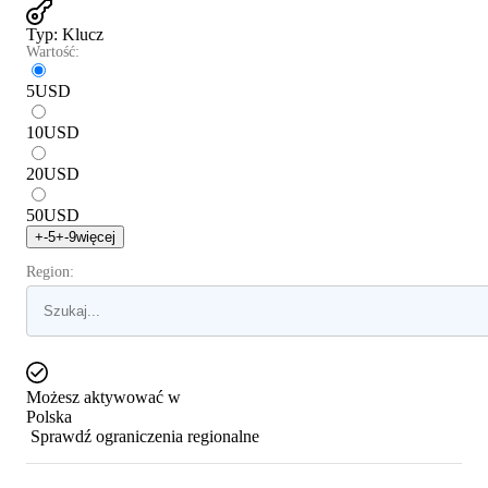
Typ
:
Klucz
Wartość:
5
USD
10
USD
20
USD
50
USD
+
-5
+
-9
więcej
Region:
Możesz aktywować w
Polska
Sprawdź ograniczenia regionalne