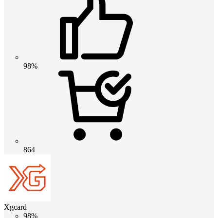
98%
864
Xgcard
98%