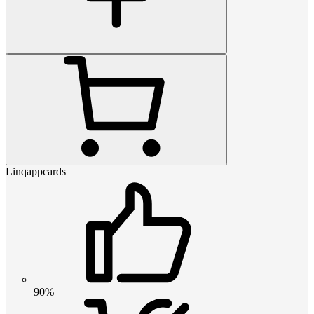
Linqappcards
90%