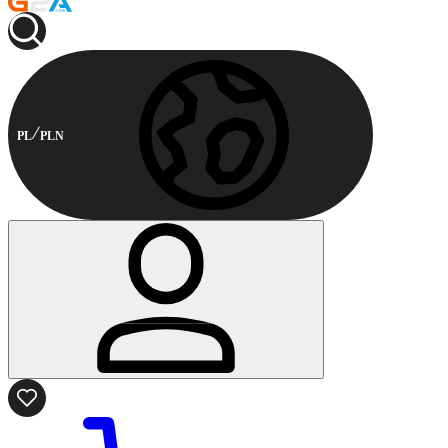
PL
PLN