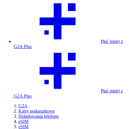
Płać mniej z
G2A Plus
Płać mniej z
G2A Plus
G2A
Karty podarunkowe
Doładowania telefonu
eSIM
eSIM