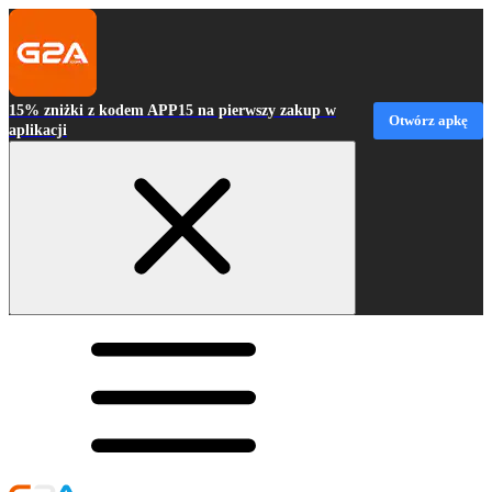
15% zniżki z kodem APP15 na pierwszy zakup w
Otwórz apkę
aplikacji