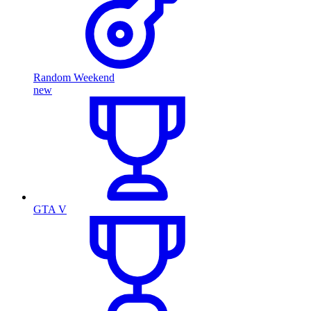
Random Weekend
new
GTA V