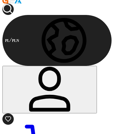
PL
PLN