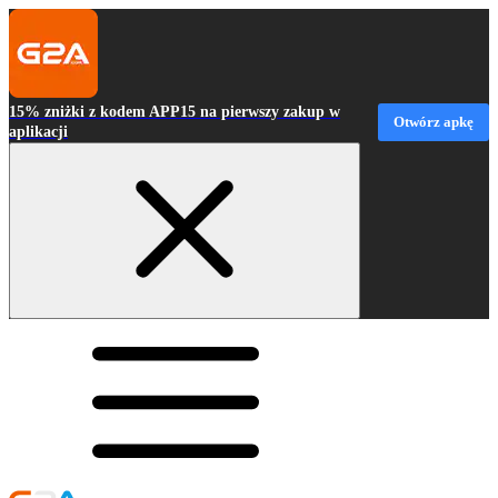
15% zniżki z kodem APP15 na pierwszy zakup w
Otwórz apkę
aplikacji