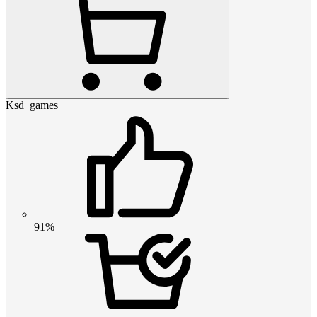
Ksd_games
91%