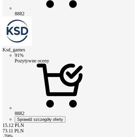
8882
Ksd_games
91%
Pozytywne oceny
8882
Sprawdź szczegóły oferty
15.12
PLN
73.11
PLN
-
79
%