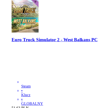
Euro Truck Simulator 2 - West Balkans PC
Steam
•
Klucz
•
GLOBALNY
51.63
PLN