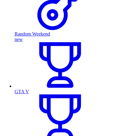
Random Weekend
new
GTA V