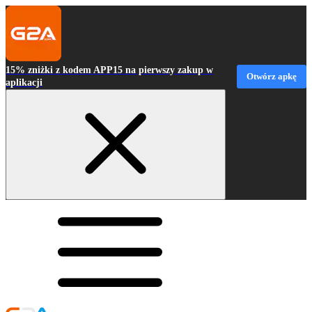
15% zniżki z kodem APP15 na pierwszy zakup w
Otwórz apkę
aplikacji