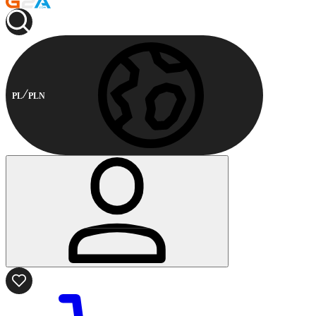
PL
PLN