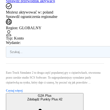
Sprawdź przewodnik aktywacji
Możesz aktywować w:
poland
Sprawdź ograniczenia regionalne
Region
:
GLOBALNY
Typ
:
Konto
Wydanie:
Euro Truck Simulator 2 to druga część popularnej gry o ciężarówkach, stworzona
przez czeskie studio SCS Software. To najpopularniejszy symulator jazdy
ciężarówką na rynku, który daje ci szansę, by poczuć się jak prawdziw ...
Czytaj więcej
G2A Plus
Zdobądź Punkty Plus:
42