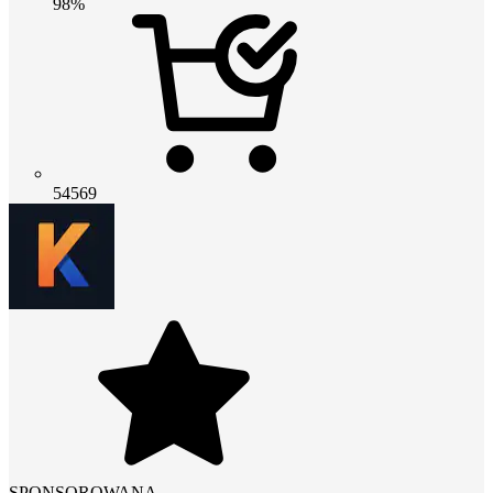
98%
54569
SPONSOROWANA