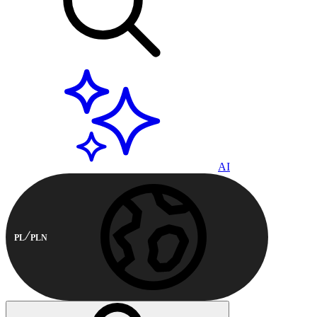
AI
PL
PLN