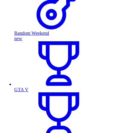
Random Weekend
new
GTA V