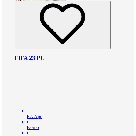
FIFA 23 PC
EA App
•
Konto
•