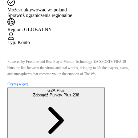
Możesz aktywować w:
poland
Sprawdź ograniczenia regionalne
Region
:
GLOBALNY
Typ
:
Konto
Powered by Frostbite and Real Player Motion Technology, EA SPORTS FIFA 18
blurs the line between the virtual and real worlds, bringing to life the players, teams,
and atmospheres that immerse you in the emotion of The Wo ...
Czytaj więcej
G2A Plus
Zdobądź Punkty Plus:
238