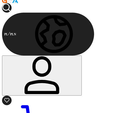
PL
PLN