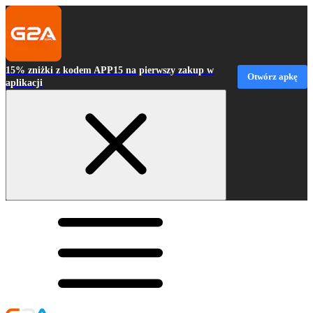
15% zniżki z kodem APP15 na pierwszy zakup w
Otwórz apkę
aplikacji