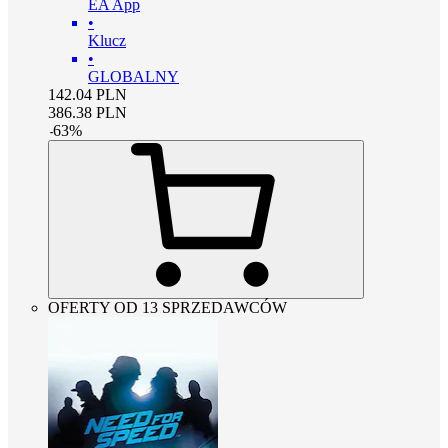
EA App
•
Klucz
•
GLOBALNY
142.04
PLN
386.38
PLN
-
63
%
OFERTY OD 13 SPRZEDAWCÓW