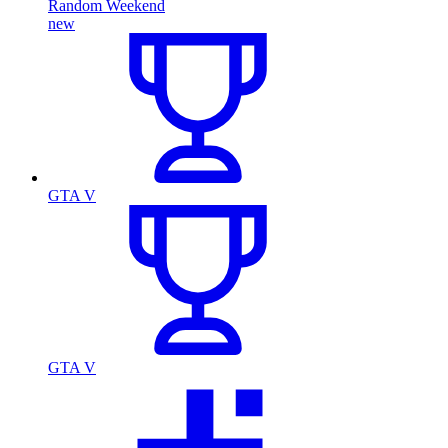
Random Weekend
new
GTA V
GTA V