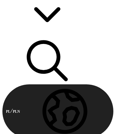
PL
PLN