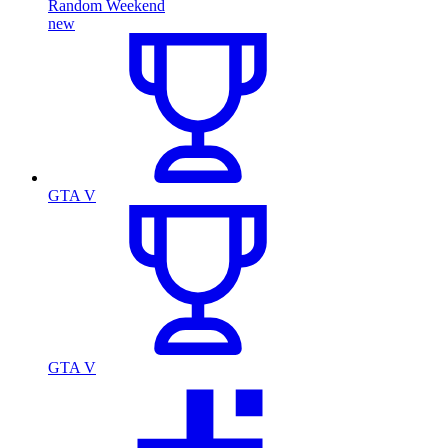
Random Weekend
new
GTA V
GTA V