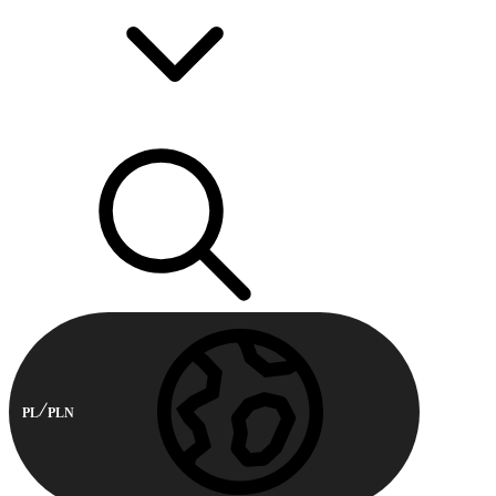
PL
PLN