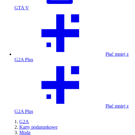
GTA V
Płać mniej z
G2A Plus
Płać mniej z
G2A Plus
G2A
Karty podarunkowe
Moda