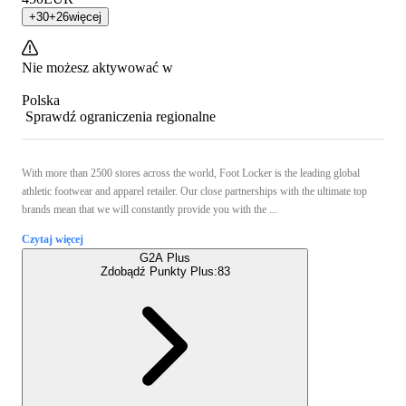
+
30
+
26
więcej
Nie możesz aktywować w
Polska
Sprawdź ograniczenia regionalne
With more than 2500 stores across the world, Foot Locker is the leading global
athletic footwear and apparel retailer. Our close partnerships with the ultimate top
brands mean that we will constantly provide you with the ...
Czytaj więcej
G2A Plus
Zdobądź Punkty Plus:
83