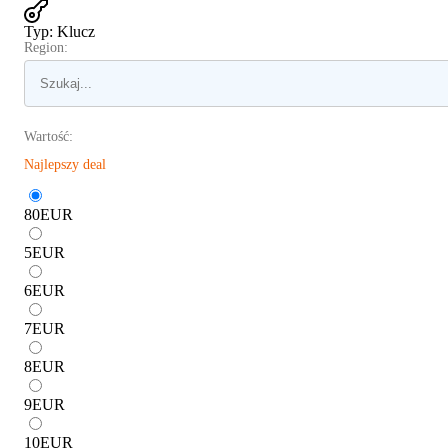
Typ
:
Klucz
Region:
Wartość:
Najlepszy deal
80
EUR
5
EUR
6
EUR
7
EUR
8
EUR
9
EUR
10
EUR