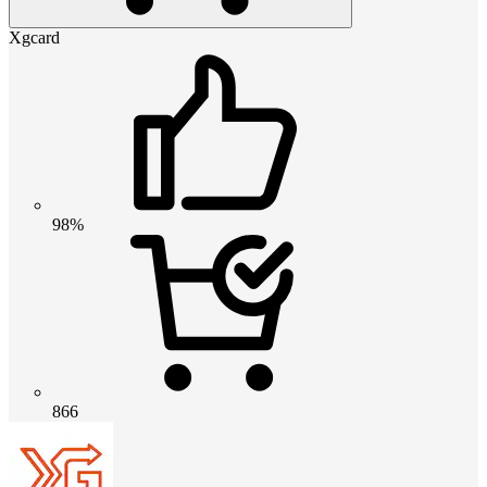
Xgcard
98%
866