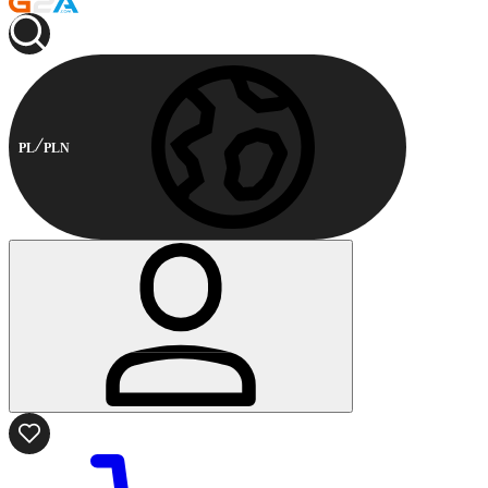
PL
PLN