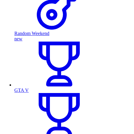
Random Weekend
new
GTA V