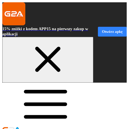
15% zniżki z kodem APP15 na pierwszy zakup w
Otwórz apkę
aplikacji