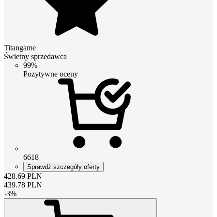
Titangame
Świetny sprzedawca
99%
Pozytywne oceny
6618
Sprawdź szczegóły oferty
428.69
PLN
439.78
PLN
-
3
%