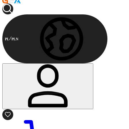
PL
PLN