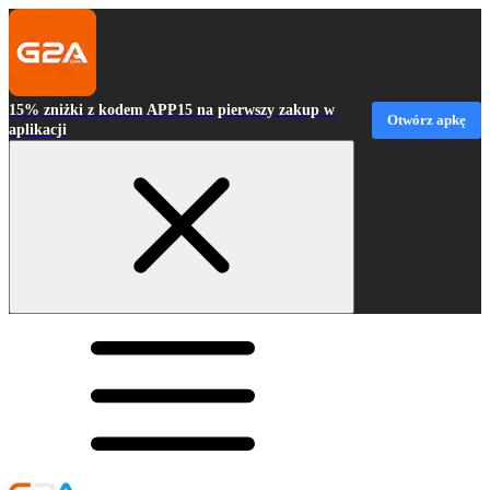
15% zniżki z kodem APP15 na pierwszy zakup w
Otwórz apkę
aplikacji