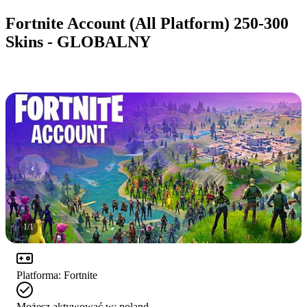
Fortnite Account (All Platform) 250-300
Skins - GLOBALNY
1
/
1
Platforma
:
Fortnite
Możesz aktywować w:
poland