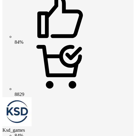
84%
8829
Ksd_games
84%