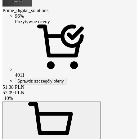
Prime_digital_solutions
96%
Pozytywne oceny
4011
Sprawdź szczegóły oferty
51.38
PLN
57.09
PLN
-
10
%