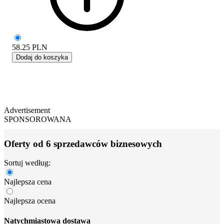
58.25
PLN
Dodaj do koszyka
Advertisement
SPONSOROWANA
Oferty od 6 sprzedawców biznesowych
Sortuj według:
Najlepsza cena
Najlepsza ocena
Natychmiastowa dostawa