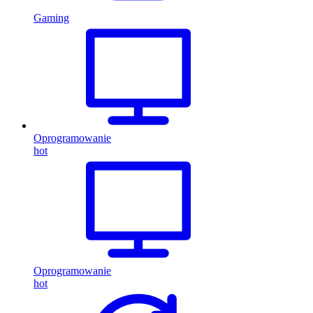
Gaming
Oprogramowanie
hot
Oprogramowanie
hot