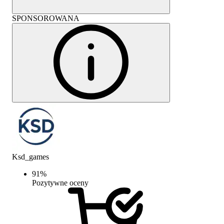
SPONSOROWANA
Ksd_games
91
%
Pozytywne oceny