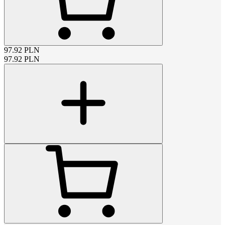
97.92
PLN
97.92
PLN