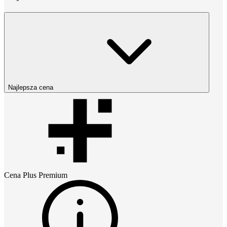
Najlepsza cena
Cena
Plus Premium