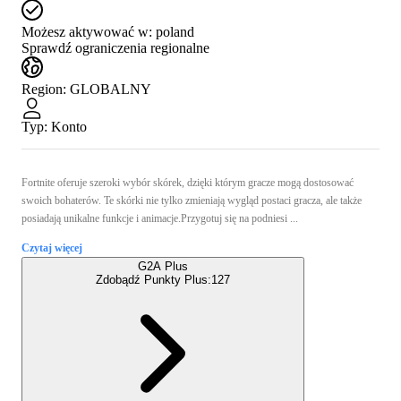
Możesz aktywować w:
poland
Sprawdź ograniczenia regionalne
Region
:
GLOBALNY
Typ
:
Konto
Fortnite oferuje szeroki wybór skórek, dzięki którym gracze mogą dostosować
swoich bohaterów. Te skórki nie tylko zmieniają wygląd postaci gracza, ale także
posiadają unikalne funkcje i animacje.Przygotuj się na podniesi ...
Czytaj więcej
G2A Plus
Zdobądź Punkty Plus:
127