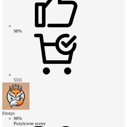
98%
5111
Froxys
98%
Pozytywne oceny