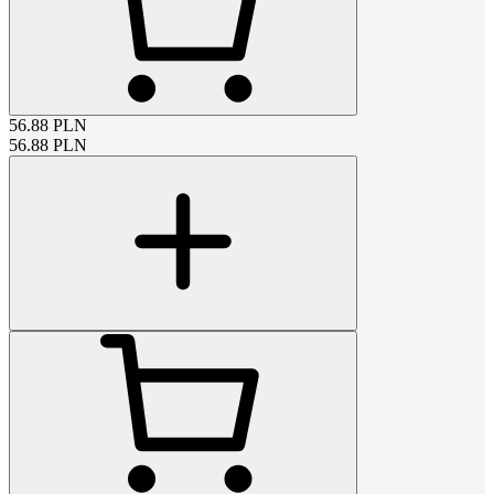
56.88
PLN
56.88
PLN