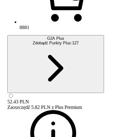
8881
G2A Plus
Zdobądź Punkty Plus:
127
52.43
PLN
Zaoszczędź
5.82 PLN
z
Plus Premium