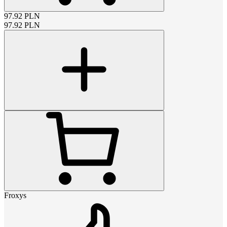
97.92
PLN
97.92
PLN
Froxys