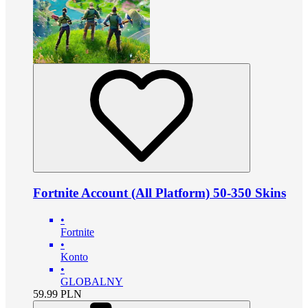
Fortnite Account (All Platform) 50-350 Skins
•
Fortnite
•
Konto
•
GLOBALNY
59.99
PLN