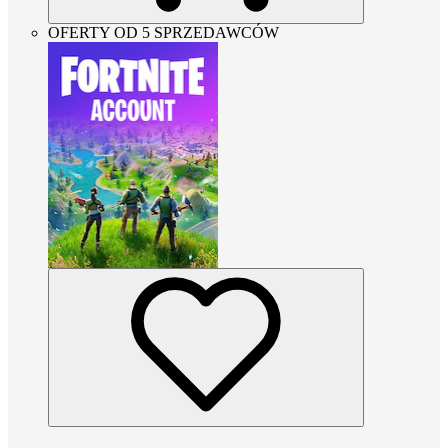
OFERTY OD 5 SPRZEDAWCÓW