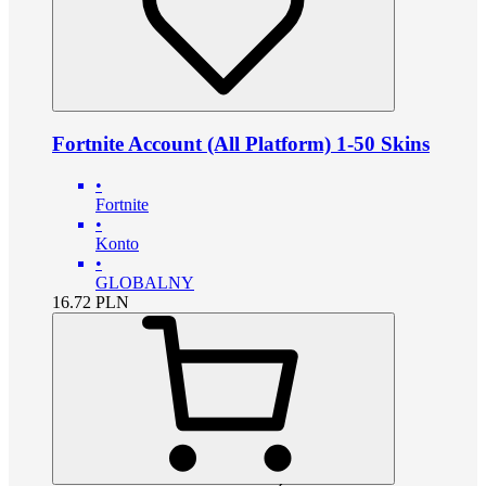
Fortnite Account (All Platform) 1-50 Skins
•
Fortnite
•
Konto
•
GLOBALNY
16.72
PLN