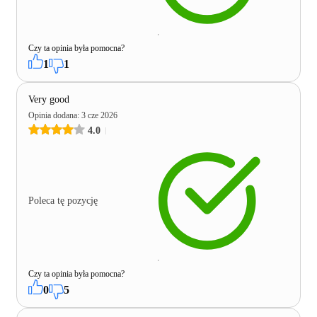
Czy ta opinia była pomocna?
1
1
Very good
Opinia dodana
:
3 cze 2026
4.0
Poleca tę pozycję
Czy ta opinia była pomocna?
0
5