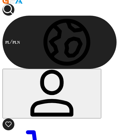
PL
PLN