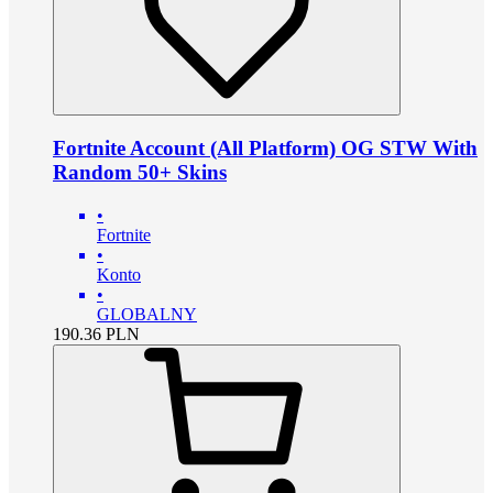
Fortnite Account (All Platform) OG STW With
Random 50+ Skins
•
Fortnite
•
Konto
•
GLOBALNY
190.36
PLN