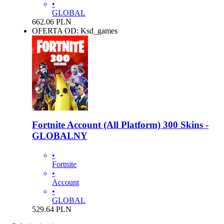
•
GLOBAL
662.06
PLN
OFERTA OD: Ksd_games
Fortnite Account (All Platform) 300 Skins -
GLOBALNY
•
Fortnite
•
Account
•
GLOBAL
529.64
PLN