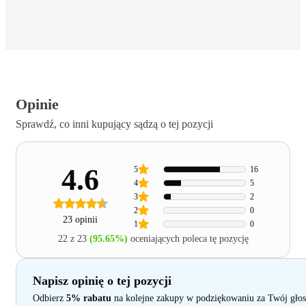
Opinie
Sprawdź, co inni kupujący sądzą o tej pozycji
4.6
5
16
4
5
3
2
2
0
23 opinii
1
0
22 z 23
(95.65%)
oceniających poleca tę pozycję
Napisz opinię o tej pozycji
Odbierz
5% rabatu
na kolejne zakupy w podziękowaniu za Twój głos