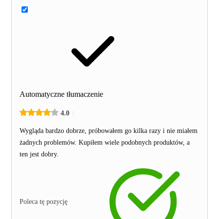
Automatyczne tłumaczenie
4.0
Wygląda bardzo dobrze, próbowałem go kilka razy i nie miałem
żadnych problemów. Kupiłem wiele podobnych produktów, a
ten jest dobry.
Poleca tę pozycję