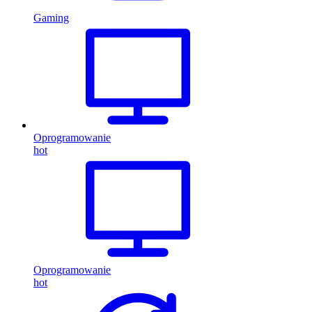
Gaming
Oprogramowanie
hot
Oprogramowanie
hot