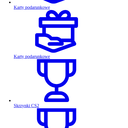
Karty podarunkowe
Karty podarunkowe
Skrzynki CS2