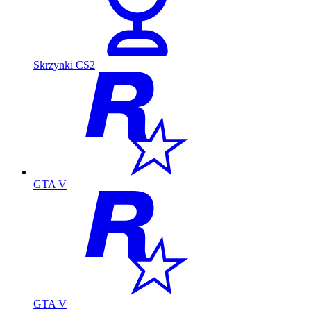
Skrzynki CS2
GTA V
GTA V