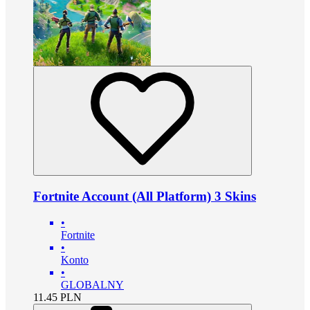
Fortnite Account (All Platform) 3 Skins
•
Fortnite
•
Konto
•
GLOBALNY
11.45
PLN