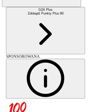
G2A Plus
Zdobądź Punkty Plus:
90
SPONSOROWANA