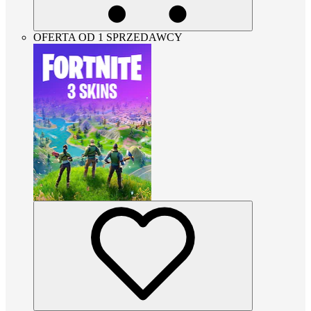
OFERTA OD 1 SPRZEDAWCY