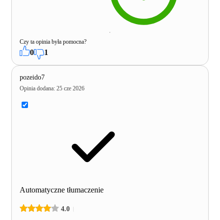
Czy ta opinia była pomocna?
0
1
pozeido7
Opinia dodana
:
25 cze 2026
Automatyczne tłumaczenie
4.0