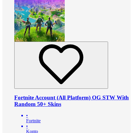
Fortnite Account (All Platform) OG STW With
Random 50+ Skins
•
Fortnite
•
Konto