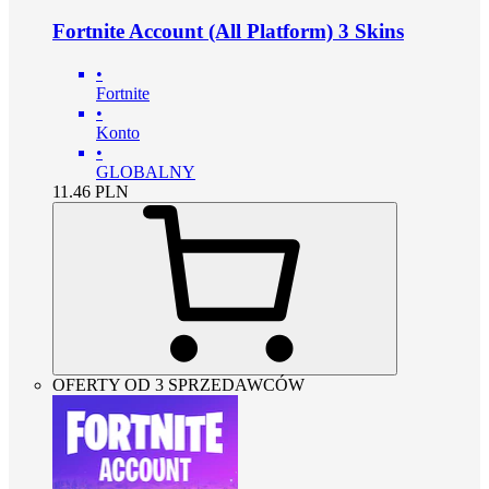
Fortnite Account (All Platform) 3 Skins
•
Fortnite
•
Konto
•
GLOBALNY
11.46
PLN
OFERTY OD 3 SPRZEDAWCÓW