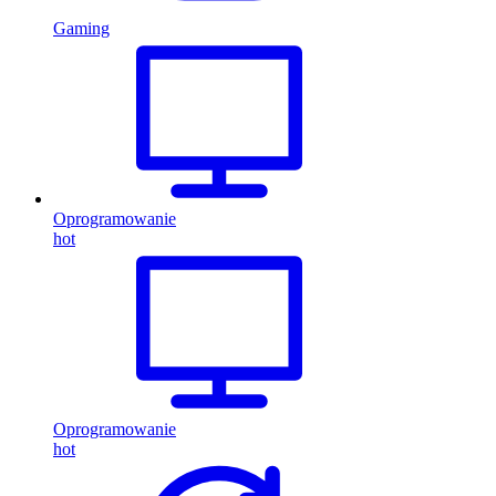
Gaming
Oprogramowanie
hot
Oprogramowanie
hot