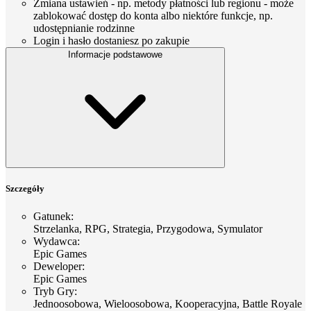
Zmiana ustawień - np. metody płatności lub regionu - może
zablokować dostęp do konta albo niektóre funkcje, np.
udostępnianie rodzinne
Login i hasło dostaniesz po zakupie
Informacje podstawowe
Szczegóły
Gatunek
:
Strzelanka, RPG, Strategia, Przygodowa, Symulator
Wydawca
:
Epic Games
Deweloper
:
Epic Games
Tryb Gry
:
Jednoosobowa, Wieloosobowa, Kooperacyjna, Battle Royale