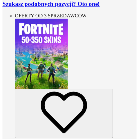
Szukasz podobnych pozycji? Oto one!
OFERTY OD 3 SPRZEDAWCÓW