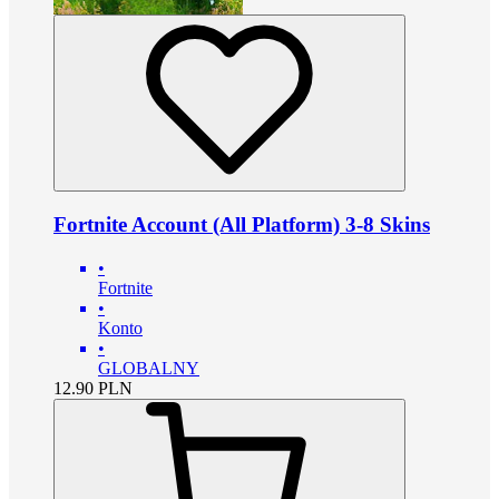
Fortnite Account (All Platform) 3-8 Skins
•
Fortnite
•
Konto
•
GLOBALNY
12.90
PLN