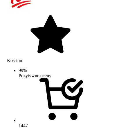
Kosstore
99
%
Pozytywne oceny
1447