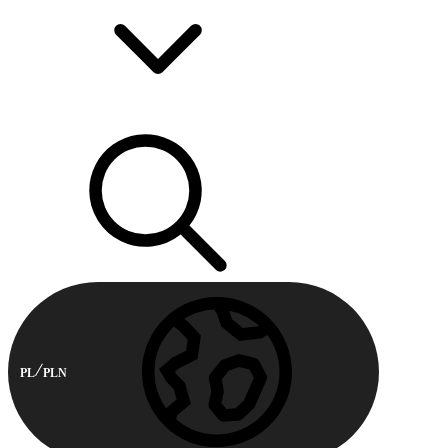
PL
PLN