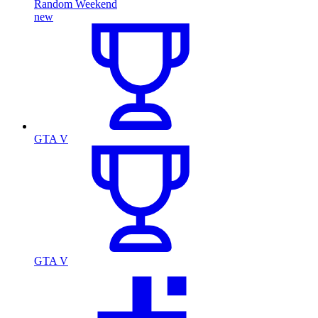
Random Weekend
new
GTA V
GTA V