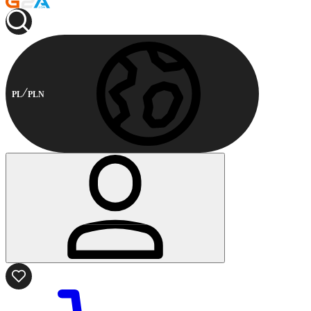
PL
PLN