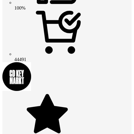
100%
44491