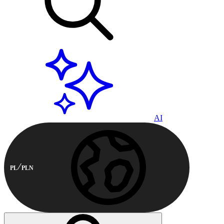
AI
PL
PLN