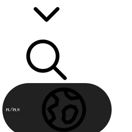
PL
PLN