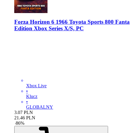
Forza Horizon 6 1966 Toyota Sports 800 Fanta
Edition Xbox Series X/S, PC
Xbox Live
•
Klucz
•
GLOBALNY
3.07
PLN
21.46
PLN
-
86
%