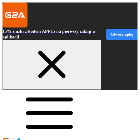
15% zniżki z kodem APP15 na pierwszy zakup w
Otwórz apkę
aplikacji