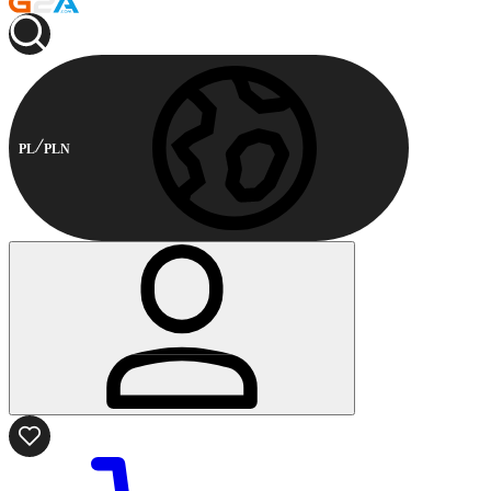
PL
PLN