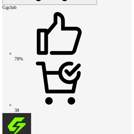
Ggclub
78%
38