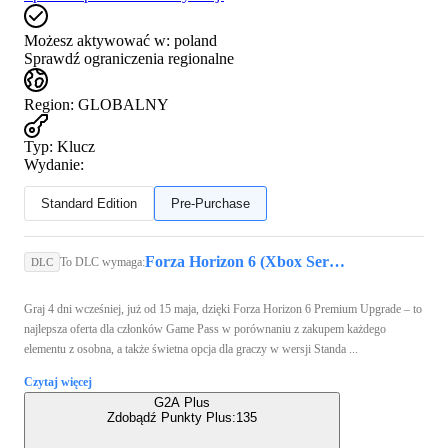
Możesz aktywować w:
poland
Sprawdź ograniczenia regionalne
Region
:
GLOBALNY
Typ
:
Klucz
Wydanie:
Standard Edition
Pre-Purchase
Forza Horizon 6 (Xbox Series X/S, PC) - Xbox Live Key - GLOBAL
To DLC wymaga:
DLC
Graj 4 dni wcześniej, już od 15 maja, dzięki Forza Horizon 6 Premium Upgrade – to
najlepsza oferta dla członków Game Pass w porównaniu z zakupem każdego
elementu z osobna, a także świetna opcja dla graczy w wersji Standa ...
Czytaj więcej
G2A Plus
Zdobądź Punkty Plus:
135