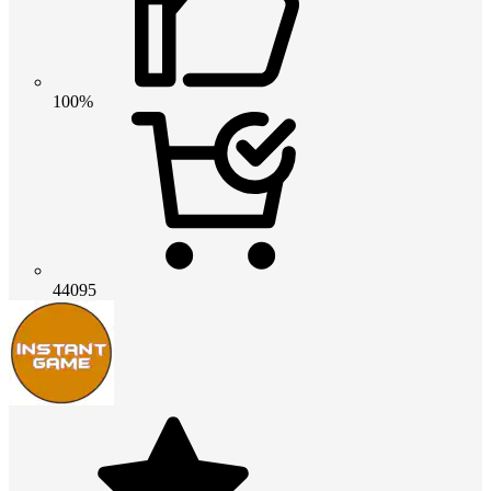
100%
44095