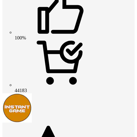
100%
44183