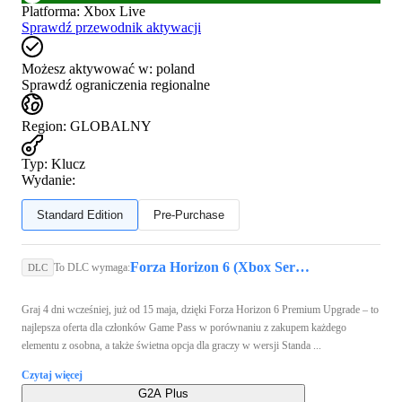
Platforma
:
Xbox Live
Sprawdź przewodnik aktywacji
Możesz aktywować w:
poland
Sprawdź ograniczenia regionalne
Region
:
GLOBALNY
Typ
:
Klucz
Wydanie:
Standard Edition
Pre-Purchase
Forza Horizon 6 (Xbox Series X/S, PC) - Xbox Live Key - GLOBAL
To DLC wymaga:
DLC
Graj 4 dni wcześniej, już od 15 maja, dzięki Forza Horizon 6 Premium Upgrade – to
najlepsza oferta dla członków Game Pass w porównaniu z zakupem każdego
elementu z osobna, a także świetna opcja dla graczy w wersji Standa ...
Czytaj więcej
G2A Plus