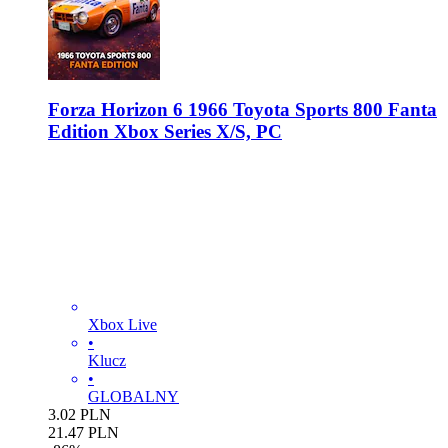
Forza Horizon 6 1966 Toyota Sports 800 Fanta
Edition Xbox Series X/S, PC
Xbox Live
•
Klucz
•
GLOBALNY
3.02
PLN
21.47
PLN