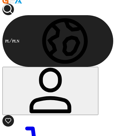
PL
PLN