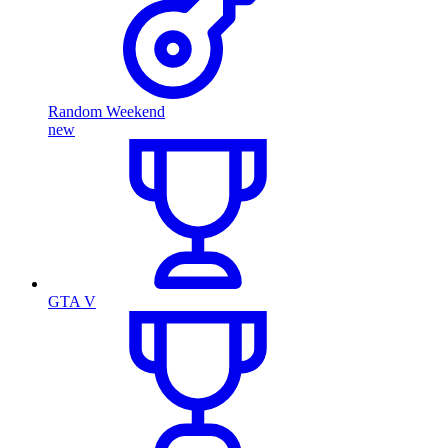
Random Weekend
new
GTA V