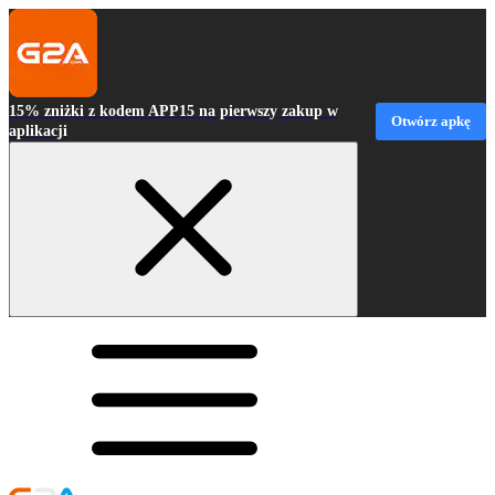
15% zniżki z kodem APP15 na pierwszy zakup w
Otwórz apkę
aplikacji