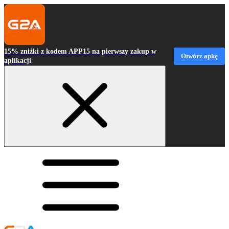
15% zniżki z kodem APP15 na pierwszy zakup w
Otwórz apkę
aplikacji