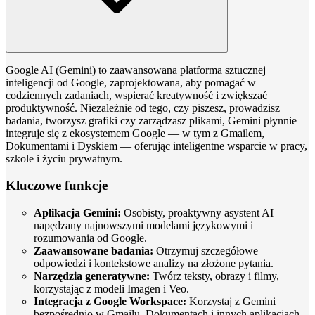
Google AI (Gemini) to zaawansowana platforma sztucznej
inteligencji od Google, zaprojektowana, aby pomagać w
codziennych zadaniach, wspierać kreatywność i zwiększać
produktywność. Niezależnie od tego, czy piszesz, prowadzisz
badania, tworzysz grafiki czy zarządzasz plikami, Gemini płynnie
integruje się z ekosystemem Google — w tym z Gmailem,
Dokumentami i Dyskiem — oferując inteligentne wsparcie w pracy,
szkole i życiu prywatnym.
Kluczowe funkcje
Aplikacja Gemini:
Osobisty, proaktywny asystent AI
napędzany najnowszymi modelami językowymi i
rozumowania od Google.
Zaawansowane badania:
Otrzymuj szczegółowe
odpowiedzi i kontekstowe analizy na złożone pytania.
Narzędzia generatywne:
Twórz teksty, obrazy i filmy,
korzystając z modeli Imagen i Veo.
Integracja z Google Workspace:
Korzystaj z Gemini
bezpośrednio w Gmailu, Dokumentach i innych aplikacjach