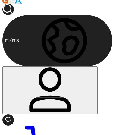
PL
PLN