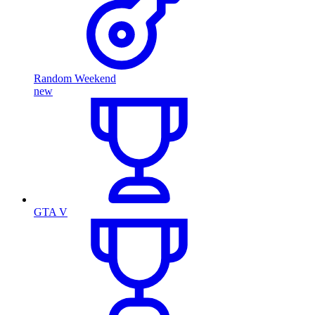
Random Weekend
new
GTA V