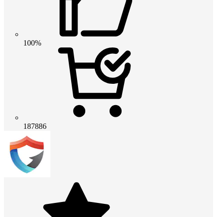
100%
187886