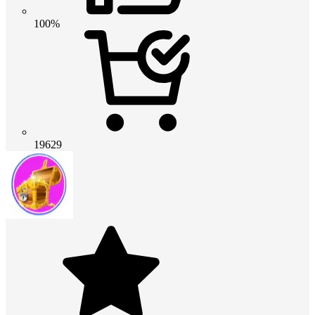
100%
19629