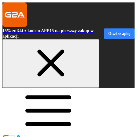
15% zniżki z kodem APP15 na pierwszy zakup w
Otwórz apkę
aplikacji