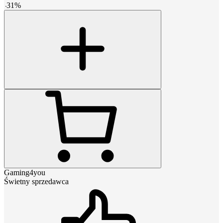
-
31
%
Gaming4you
Świetny sprzedawca