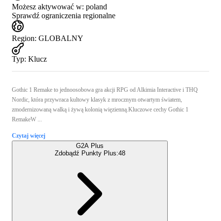
Możesz aktywować w:
poland
Sprawdź ograniczenia regionalne
Region
:
GLOBALNY
Typ
:
Klucz
Gothic 1 Remake to jednoosobowa gra akcji RPG od Alkimia Interactive i THQ
Nordic, która przywraca kultowy klasyk z mrocznym otwartym światem,
zmodernizowaną walką i żywą kolonią więzienną.Kluczowe cechy Gothic 1
RemakeW ...
Czytaj więcej
G2A Plus
Zdobądź Punkty Plus:
48