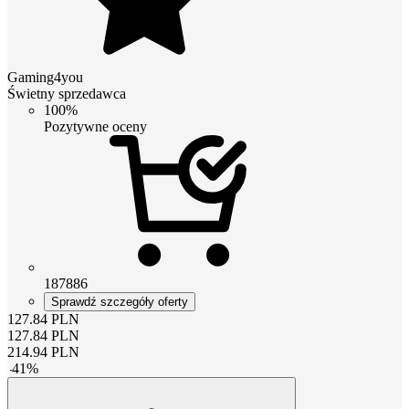
Gaming4you
Świetny sprzedawca
100%
Pozytywne oceny
187886
Sprawdź szczegóły oferty
127.84
PLN
127.84
PLN
214.94
PLN
-
41
%