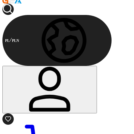
PL
PLN