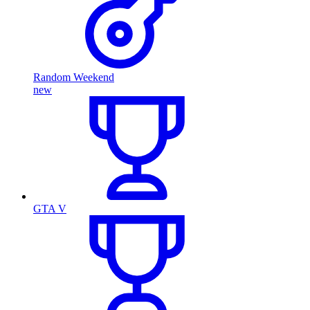
Random Weekend
new
GTA V