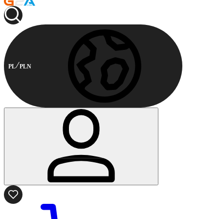
PL
PLN