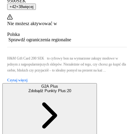
9500
SEK
+
42
+
38
więcej
Nie możesz aktywować w
Polska
Sprawdź ograniczenia regionalne
H&M Gift Card 200 SEK to cyfrowy bon na wymarzone zakupy modowe w
jednym z najpopularniejszych sklepów. Niezależnie od tego, czy chcesz go kupić dla
siebie, bliskich czy przyjaciół – to idealny pomysł na prezent na każ ...
Czytaj więcej
G2A Plus
Zdobądź Punkty Plus:
20