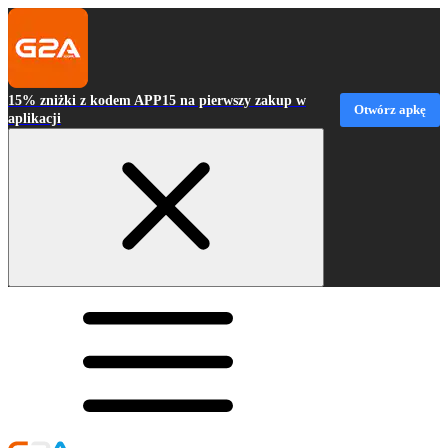
15% zniżki z kodem APP15 na pierwszy zakup w
Otwórz apkę
aplikacji