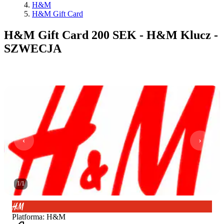
H&M
H&M Gift Card
H&M Gift Card 200 SEK - H&M Klucz -
SZWECJA
1
/
1
Platforma
:
H&M