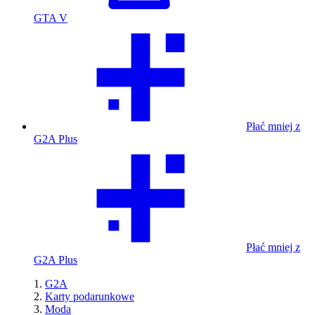
GTA V
Płać mniej z
G2A Plus
Płać mniej z
G2A Plus
G2A
Karty podarunkowe
Moda