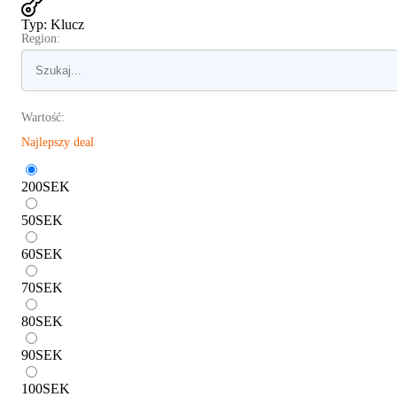
Typ
:
Klucz
Region:
Wartość:
Najlepszy deal
200
SEK
50
SEK
60
SEK
70
SEK
80
SEK
90
SEK
100
SEK