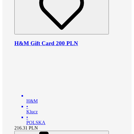
H&M Gift Card 200 PLN
H&M
•
Klucz
•
POLSKA
216.31
PLN