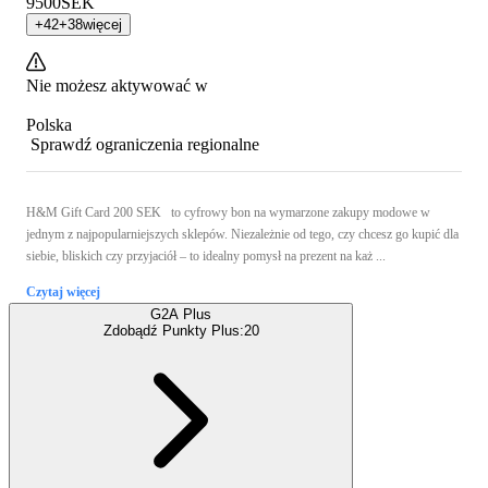
9500
SEK
+
42
+
38
więcej
Nie możesz aktywować w
Polska
Sprawdź ograniczenia regionalne
H&M Gift Card 200 SEK to cyfrowy bon na wymarzone zakupy modowe w
jednym z najpopularniejszych sklepów. Niezależnie od tego, czy chcesz go kupić dla
siebie, bliskich czy przyjaciół – to idealny pomysł na prezent na każ ...
Czytaj więcej
G2A Plus
Zdobądź Punkty Plus:
20