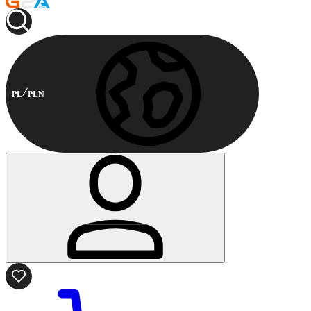
PL
PLN