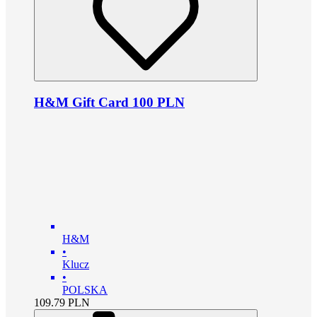
H&M Gift Card 100 PLN
H&M
•
Klucz
•
POLSKA
109.79
PLN