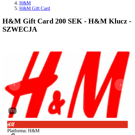
H&M
H&M Gift Card
H&M Gift Card 200 SEK - H&M Klucz -
SZWECJA
1
/
1
Platforma
:
H&M