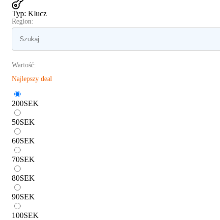
Typ
:
Klucz
Region:
Wartość:
Najlepszy deal
200
SEK
50
SEK
60
SEK
70
SEK
80
SEK
90
SEK
100
SEK