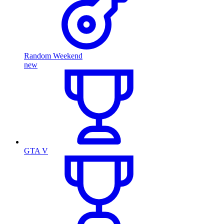
Random Weekend
new
GTA V