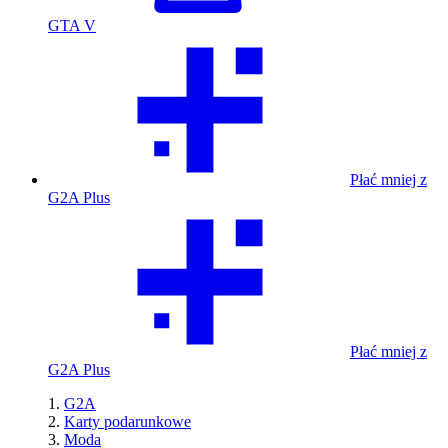
GTA V
Płać mniej z
G2A Plus
Płać mniej z
G2A Plus
G2A
Karty podarunkowe
Moda