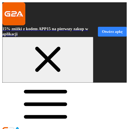
15% zniżki z kodem APP15 na pierwszy zakup w
Otwórz apkę
aplikacji