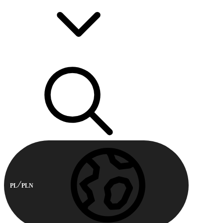
PL
PLN