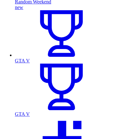
Random Weekend
new
GTA V
GTA V