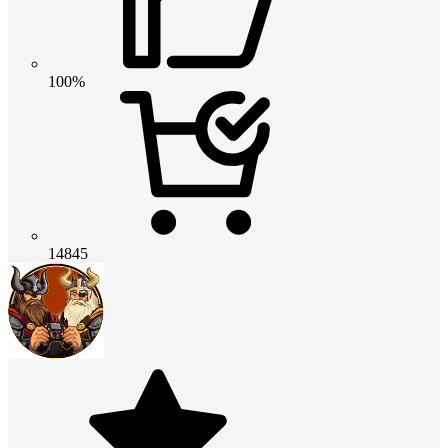
100%
14845