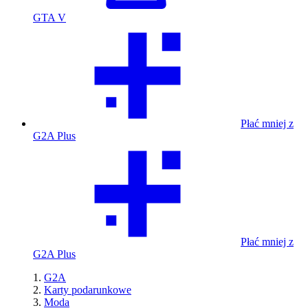
GTA V
Płać mniej z
G2A Plus
Płać mniej z
G2A Plus
G2A
Karty podarunkowe
Moda