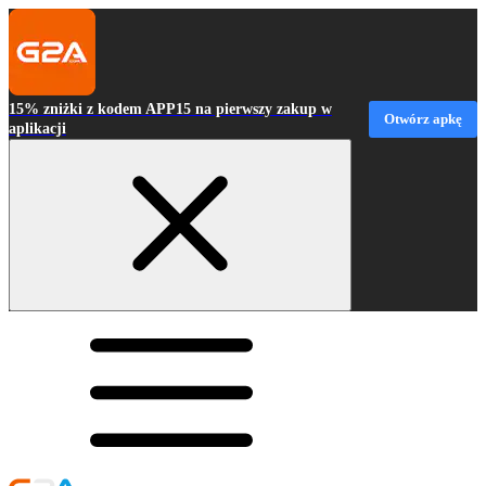
15% zniżki z kodem APP15 na pierwszy zakup w
Otwórz apkę
aplikacji