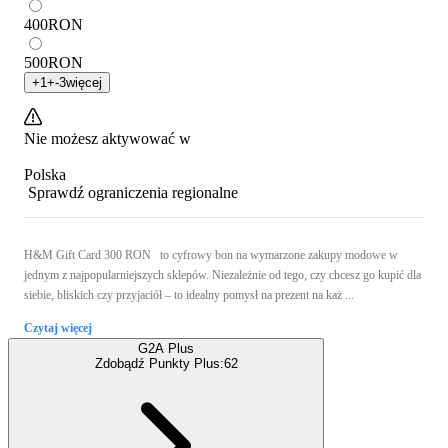
400
RON
500
RON
+
1
+
-3
więcej
Nie możesz aktywować w
Polska
Sprawdź ograniczenia regionalne
H&M Gift Card 300 RON to cyfrowy bon na wymarzone zakupy modowe w
jednym z najpopularniejszych sklepów. Niezależnie od tego, czy chcesz go kupić dla
siebie, bliskich czy przyjaciół – to idealny pomysł na prezent na każ ...
Czytaj więcej
G2A Plus
Zdobądź Punkty Plus:
62