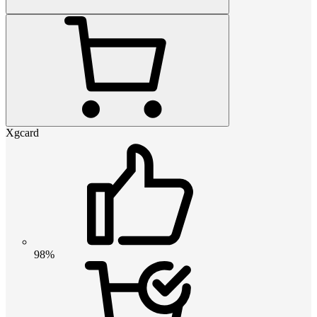
Xgcard
98%