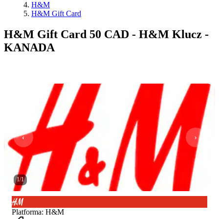
H&M
H&M Gift Card
H&M Gift Card 50 CAD - H&M Klucz -
KANADA
1
/
1
Platforma
:
H&M