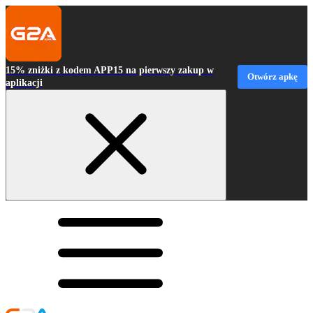
15% zniżki z kodem APP15 na pierwszy zakup w
Otwórz apkę
aplikacji