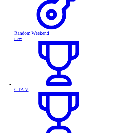
Random Weekend
new
GTA V