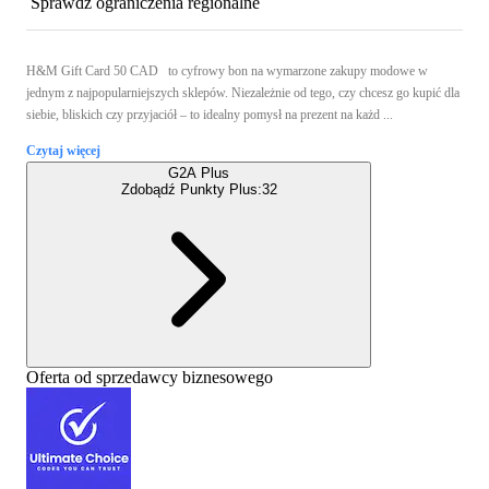
Sprawdź ograniczenia regionalne
H&M Gift Card 50 CAD to cyfrowy bon na wymarzone zakupy modowe w
jednym z najpopularniejszych sklepów. Niezależnie od tego, czy chcesz go kupić dla
siebie, bliskich czy przyjaciół – to idealny pomysł na prezent na każd ...
Czytaj więcej
G2A Plus
Zdobądź Punkty Plus:
32
Oferta od sprzedawcy biznesowego