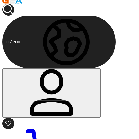
PL
PLN