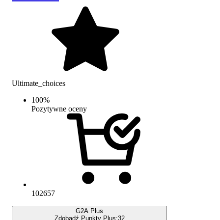
Ultimate_choices
100
%
Pozytywne oceny
102657
G2A Plus
Zdobądź Punkty Plus:
32