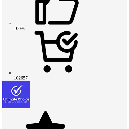
100%
102657