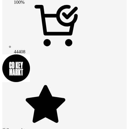
100%
44408