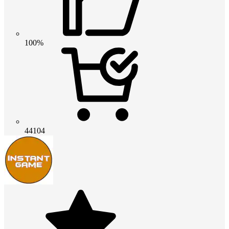
100%
44104