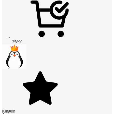
25890
Kinguin