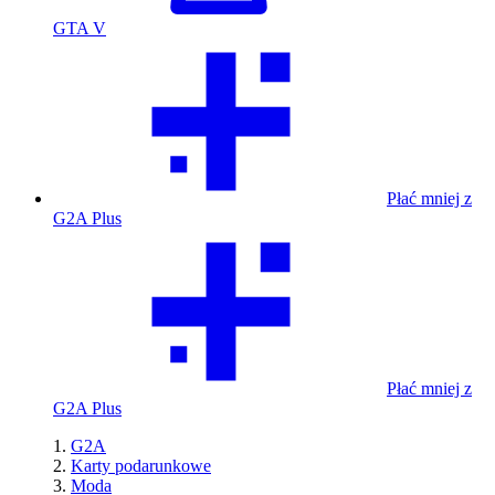
GTA V
Płać mniej z
G2A Plus
Płać mniej z
G2A Plus
G2A
Karty podarunkowe
Moda