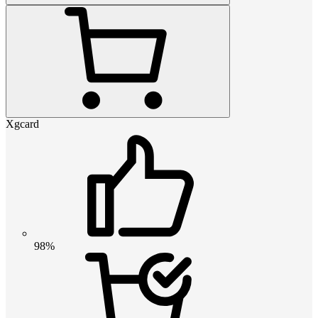
Xgcard
98%