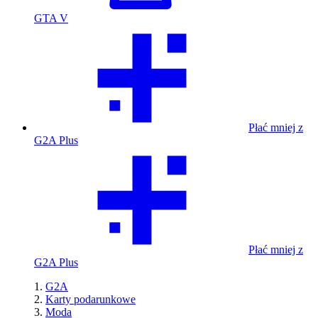
GTA V
Płać mniej z
G2A Plus
Płać mniej z
G2A Plus
G2A
Karty podarunkowe
Moda