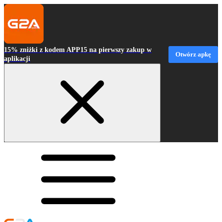
15% zniżki z kodem APP15 na pierwszy zakup w
Otwórz apkę
aplikacji