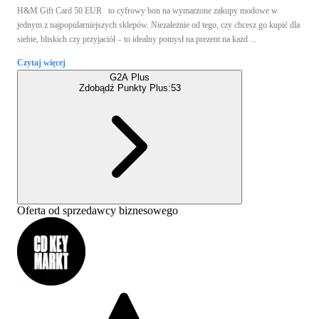
H&M Gift Card 50 EUR to cyfrowy bon na wymarzone zakupy modowe w
jednym z najpopularniejszych sklepów. Niezależnie od tego, czy chcesz go kupić dla
siebie, bliskich czy przyjaciół – to idealny pomysł na prezent na każd ...
Czytaj więcej
G2A Plus
Zdobądź Punkty Plus:
53
Oferta od sprzedawcy biznesowego