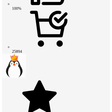
100%
25894