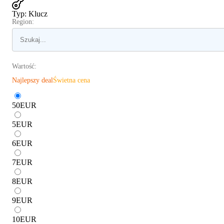
Typ
:
Klucz
Region:
Wartość:
Najlepszy deal
Świetna cena
50
EUR
5
EUR
6
EUR
7
EUR
8
EUR
9
EUR
10
EUR