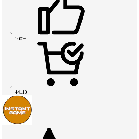
100%
44118