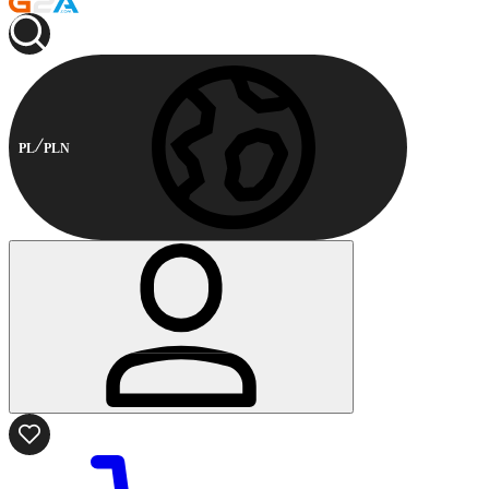
PL
PLN