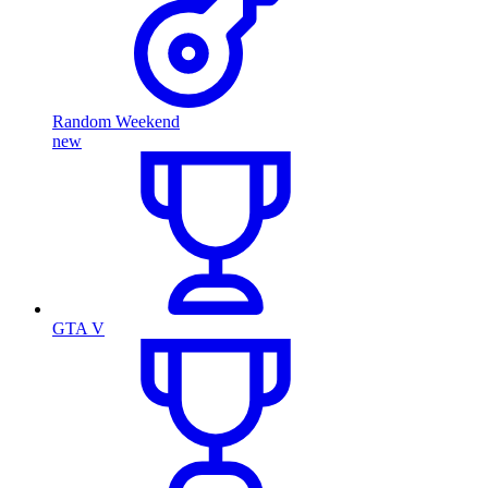
Random Weekend
new
GTA V