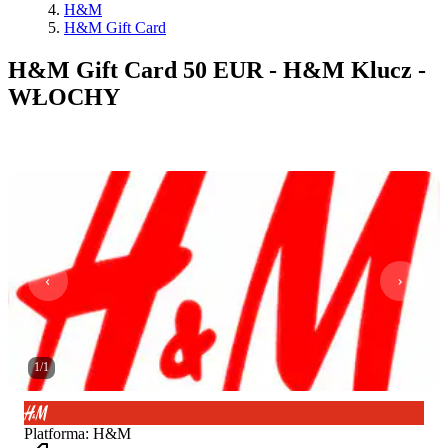
H&M
H&M Gift Card
H&M Gift Card 50 EUR - H&M Klucz -
WŁOCHY
1
/
1
Platforma
:
H&M