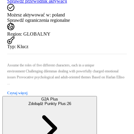
Sprawdź przewodnik aktywacji
Możesz aktywować w:
poland
Sprawdź ograniczenia regionalne
Region
:
GLOBALNY
Typ
:
Klucz
Assume the roles of five different characters, each in a unique
environment Challenging dilemmas dealing with powerfully charged emotional
issues Provocative psychological and adult-oriented themes Based on Harlan Elliso
...
Czytaj więcej
G2A Plus
Zdobądź Punkty Plus:
26