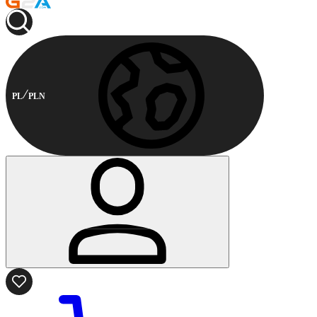
PL
PLN