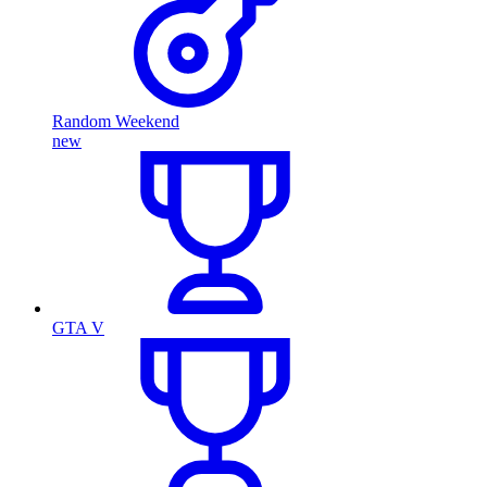
Random Weekend
new
GTA V