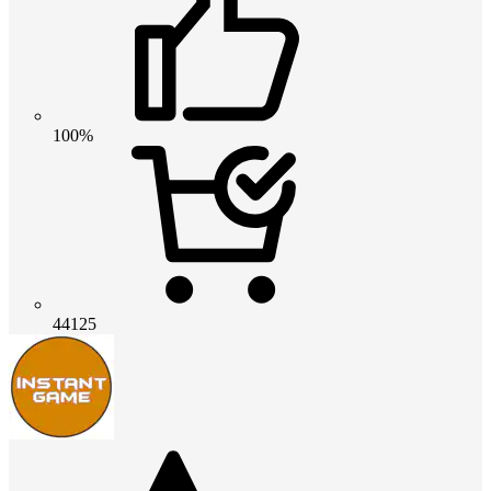
100%
44125