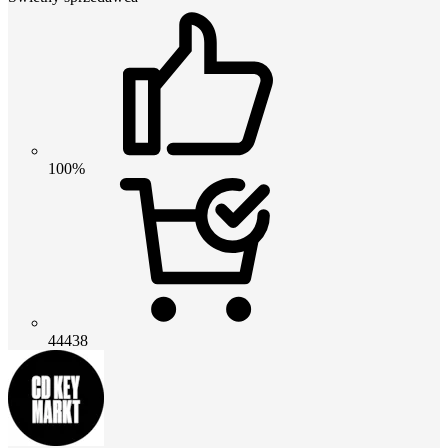
100%
44438