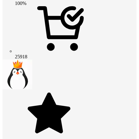
100%
25918