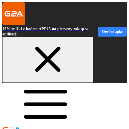
15% zniżki z kodem APP15 na pierwszy zakup w
Otwórz apkę
aplikacji