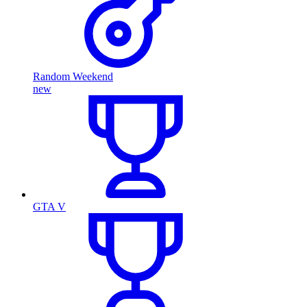
Random Weekend
new
GTA V