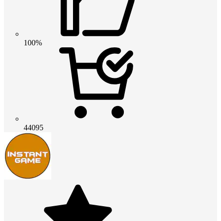
100%
44095