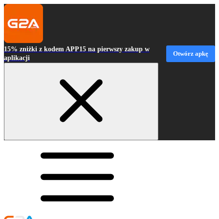
15% zniżki z kodem APP15 na pierwszy zakup w
Otwórz apkę
aplikacji