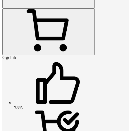
Ggclub
78%