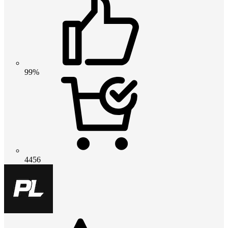
99%
4456