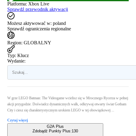
Platforma
:
Xbox Live
Sprawdź przewodnik aktywacji
Możesz aktywować w:
poland
Sprawdź ograniczenia regionalne
Region
:
GLOBALNY
Typ
:
Klucz
Wydanie:
W grze LEGO Batman: The Videogame wcielisz się w Mrocznego Rycerza w pełnej
akcji przygodzie. Doświadcz dynamicznych walk, odkrywaj otwarty świat Gotham
City i ciesz się charakterystycznym urokiem LEGO w tej obowiązkowej ...
Czytaj więcej
G2A Plus
Zdobądź Punkty Plus:
130