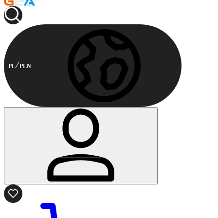
PL
PLN