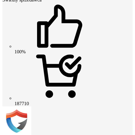
100%
187710