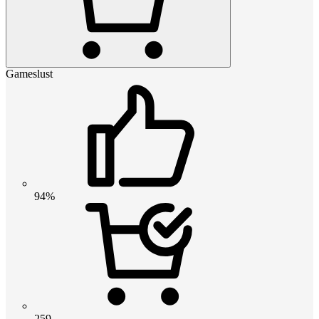
Gameslust
94%
259